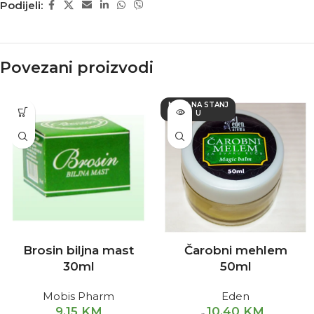
Podijeli:
Povezani proizvodi
NEMA NA STANJ
U
Brosin biljna mast
Čarobni mehlem
30ml
50ml
Mobis Pharm
Eden
9,15
KM
10,40
KM