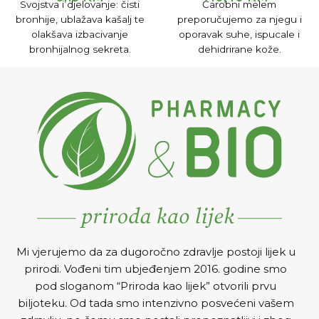
Svojstva i djelovanje: čisti
Čarobni melem
bronhije, ublažava kašalj te
preporučujemo za njegu i
olakšava izbacivanje
oporavak suhe, ispucale i
bronhijalnog sekreta.
dehidrirane kože.
Smiruje upale sinusa te
pomaže izlučivanju sadržaja
stvorenog u šupljinama.
Mi vjerujemo da za dugoročno zdravlje postoji lijek u
prirodi. Vođeni tim ubjeđenjem 2016. godine smo
pod sloganom “Priroda kao lijek” otvorili prvu
biljoteku. Od tada smo intenzivno posvećeni vašem