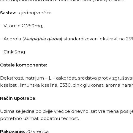
Sastav:
u jednoj vrećici:
– Vitamin C 250mg,
– Acerola (
Malpighia glabra
) standardizovani ekstrakt na 2
– Cink 5mg
Ostale komponente:
Dekstroza, natrijum – L – askorbat, sredstva protiv zgrušava
kiselosti, limunska kiselina, E330, cink glukonat, aroma nara
Način upotrebe:
Uzima se jedna do dvije vrećice dnevno, sat vremena poslije j
potrebno uzimati dodatnu tečnost.
Pakovanje:
20 vrećica.