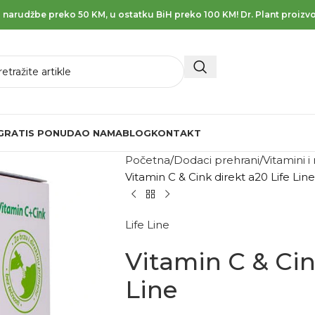
 narudžbe preko 50 KM, u ostatku BiH preko 100 KM! Dr. Plant proizvo
GRATIS PONUDA
O NAMA
BLOG
KONTAKT
Početna
Dodaci prehrani
Vitamini i
Vitamin C & Cink direkt a20 Life Line
Life Line
Vitamin C & Cin
Line