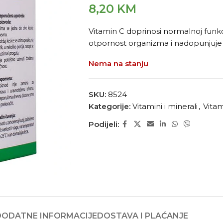
8,20
KM
Vitamin C doprinosi normalnoj funkc
otpornost organizma i nadopunjuj
Nema na stanju
SKU:
8524
Kategorije:
Vitamini i minerali
,
Vitam
Podijeli:
DODATNE INFORMACIJE
DOSTAVA I PLAĆANJE