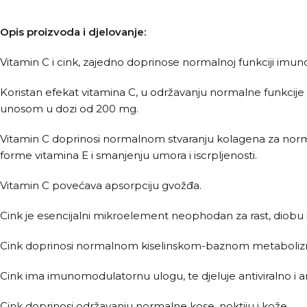
Opis proizvoda i djelovanje:
Vitamin C i cink, zajedno doprinose normalnoj funkciji imunog 
Koristan efekat vitamina C, u održavanju normalne funkcije
unosom u dozi od 200 mg.
Vitamin C doprinosi normalnom stvaranju kolagena za norm
forme vitamina E i smanjenju umora i iscrpljenosti.
Vitamin C povećava apsorpciju gvožđa.
Cink je esencijalni mikroelement neophodan za rast, diobu i s
Cink doprinosi normalnom kiselinskom-baznom metabolizmu, 
Cink ima imunomodulatornu ulogu, te djeluje antiviralno i a
Cink doprinosi održavanju normalne kose, noktiju i kože.