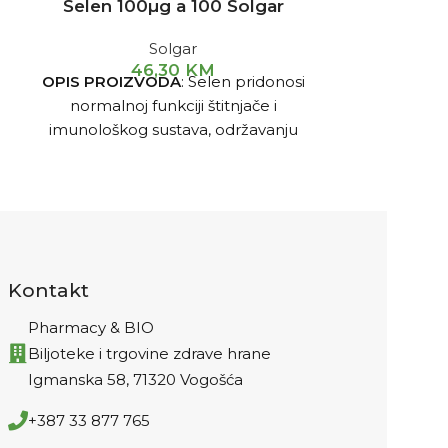
Selen 100µg a 100 Solgar
Seleniu
Nat
Solgar
46,30
KM
Nat
OPIS PROIZVODA
: Selen pridonosi
Preporučuje 
normalnoj funkciji štitnjače i
zaštitu 
imunološkog sustava, održavanju
vegetarijanc
normalne kose i noktiju te zaštiti
normalnoj f
stanica od oksidativnog stresa.
sistema i
Proizvod sadrži mineral selen u
oksid
posebnom obliku L-
selenometionina koji osigurava
brzu i maksimalnu apsorpciju.
Kontakt
Proizvod ne sadrži kukuruz, kvasac,
pšenicu niti mliječne sastojke te je
Pharmacy & BIO
formuliran bez upotrebe
Biljoteke i trgovine zdrave hrane
konzervansa, umjetnih aroma ili
Igmanska 58, 71320 Vogošća
boja.
Bez šećera, soli i škroba.
+387 33 877 765
zaštita DNA, proteina i lipida od