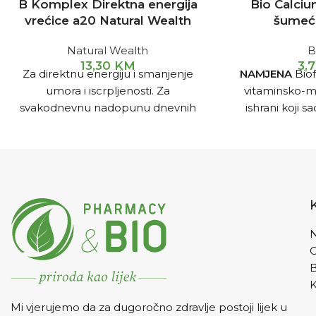
B Komplex Direktna energija
Bio Calci
vrećice a20 Natural Wealth
šumeći
Natural Wealth
B
13,30
KM
3,
Za direktnu energiju i smanjenje
NAMJENA
Biof
umora i iscrpljenosti. Za
vitaminsko-m
svakodnevnu nadopunu dnevnih
ishrani koji s
potreba za B vitaminima. Odličnog
kalcijuma i vit
okusa breskve i marakuje.
vitaminom C. O
vitamina i mine
jačenje koštano
jača vaše kosti 
otpornijim na 
Zbog toga s
N
prevenciji i kao
osteoporoze, 
sportiste, ka
K
povreda.
DOZ
Mi vjerujemo da za dugoročno zdravlje postoji lijek u
PRIMJENE
Jedn