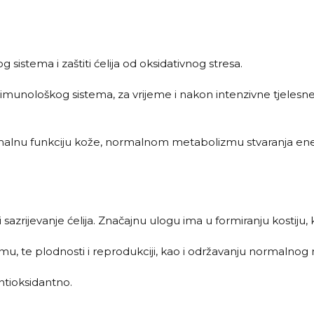
sistema i zaštiti ćelija od oksidativnog stresa.
 imunološkog sistema, za vrijeme i nakon intenzivne tjelesn
alnu funkciju kože, normalnom metabolizmu stvaranja energ
azrijevanje ćelija. Značajnu ulogu ima u formiranju kostiju, k
te plodnosti i reprodukciji, kao i održavanju normalnog ni
ntioksidantno.