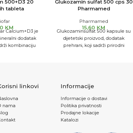
um 500+D3 20
Glukozamin sulfat 500 cps 30
h tableta
Pharmamed
iofar
Pharmamed
70
KM
15,60
KM
ar Calcium+D3 je
Glukozaminsulfat 500 kapsule su
ineralni dodatak
dijetetski proizvod, dodatak
adrži kombinaciju
prehrani, koji sadrži prirodni
amina D, obogaćenu
glukozamin iz školjki i rakova čij
vakva kombinacija
imunosom se potpomaže
rala pogodna je za
regeneracija hrskavice i doprinosi
g sistema. Preparat
boljoj pokretljivosti zglobova.
i čini ih zdravijim,
Korisni linkovi
Informacije
frakture (lomove).
e preporučuje u
aslovna
Informacije o dostavi
 dodatak u terapiji
O nama
Politika privatnosti
a pogodan je i za
Blog
Prodajne lokacije
o dio prevencije
ontakt
Katalozi
IRANJE I NA
Č
IN
u tabletu dnevno