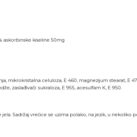
5% askorbinske kiseline 50mg
nja, mikrokristalna celuloza, E 460, magnezijum stearat, E 47
ndže, zaslađivači: sukraloza, E 955, acesulfam K, E 950.
ela. Sadržaj vrećice se uzima polako, na jezik, u nekoliko por