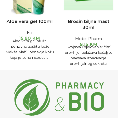
Aloe vera gel 100ml
Brosin biljna mast
30ml
Esi
15,80
KM
Mobis Pharm
Aloe vera gel pruža
9,15
KM
intenzivnu zaštitu kože.
Svojstva i djelovanje: čisti
Mekša, vlaži i obnavlja kožu
bronhije, ublažava kašalj te
koja je suha i ispucala.
olakšava izbacivanje
Preporučuje se nakon
bronhijalnog sekreta.
izlaganja suncu ili kod
Smiruje upale sinusa te
upaljene, nadražene kože,
pomaže izlučivanju sadržaja
za smirivanje iritacija.
stvorenog u šupljinama.