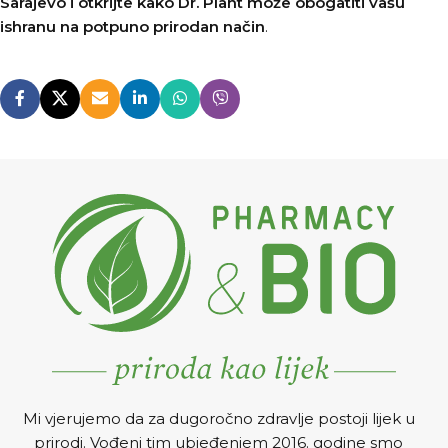
Sarajevo i otkrijte kako Dr. Plant može obogatiti vašu
ishranu na potpuno prirodan način
.
Mi vjerujemo da za dugoročno zdravlje postoji lijek u
prirodi. Vođeni tim ubjeđenjem 2016. godine smo