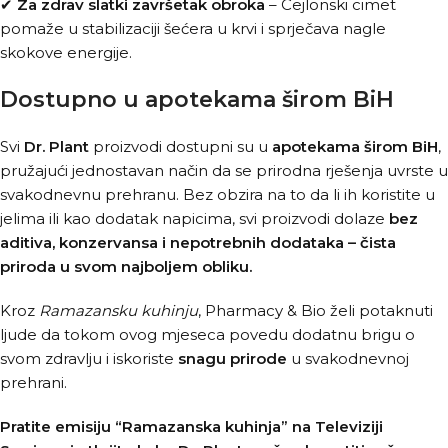
✔
Za zdrav slatki završetak obroka
– Cejlonski cimet
pomaže u stabilizaciji šećera u krvi i sprječava nagle
skokove energije.
Dostupno u apotekama širom BiH
Svi
Dr. Plant
proizvodi dostupni su u
apotekama širom BiH
,
pružajući jednostavan način da se prirodna rješenja uvrste u
svakodnevnu prehranu. Bez obzira na to da li ih koristite u
jelima ili kao dodatak napicima, svi proizvodi dolaze
bez
aditiva, konzervansa i nepotrebnih dodataka – čista
priroda u svom najboljem obliku.
Kroz
Ramazansku kuhinju
, Pharmacy & Bio želi potaknuti
ljude da tokom ovog mjeseca povedu dodatnu brigu o
svom zdravlju i iskoriste
snagu prirode
u svakodnevnoj
prehrani.
Pratite emisiju “Ramazanska kuhinja” na Televiziji