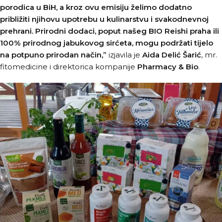
porodica u BiH, a kroz ovu emisiju želimo dodatno
približiti njihovu upotrebu u kulinarstvu i svakodnevnoj
prehrani. Prirodni dodaci, poput našeg BIO Reishi praha ili
100% prirodnog jabukovog sirćeta, mogu podržati tijelo
na potpuno prirodan način,”
izjavila je
Aida Delić
Šarić
, mr.
fitomedicine i direktorica kompanije
Pharmacy & Bio
.