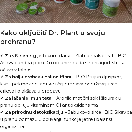
Kako uključiti Dr. Plant u svoju
prehranu?
✔
Za više energije tokom dana
– Zlatna maka prah i BIO
Ashwagandha pomažu organizmu da se prilagodi stresu i
očuva vitalnost.
✔
Za bolju probavu nakon iftara
– BIO Psilijum ljuspice,
kiseli pekmez od jabuke i čaj probava podržavaju rad
crijeva i olakšavaju probavu.
✔
Za jačanje imuniteta
– Aronija matični sok i šipurak u
prahu obiluju vitaminom C i antioksidansima.
✔
Za prirodnu detoksikaciju
– Jabukovo sirće i BIO Sikavica
u prahu pomažu u očuvanju funkcije jetre i balansu
organizma.