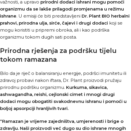
važnosti, a upravo
prirodni dodaci ishrani mogu pomoći
organizmu da se lakše prilagodi promjenama u režimu
ishrane
. U emisiji će biti predstavljeni
Dr. Plant BIO herbalni
prahovi, prirodna ulja, sirće, čajevi i drugi dodaci
koji se
mogu koristiti u pripremi obroka, ali i kao podrška
organizmu tokom dugih sati posta.
Prirodna rješenja za podršku tijelu
tokom ramazana
Bilo da je riječ o balansiranju energije, podršci imunitetu ili
zdravoj probavi nakon iftara, Dr. Plant proizvodi pružaju
prirodnu podršku organizmu.
Kurkuma, sikavica,
ashwagandha, reishi, cejlonski cimet i mnogi drugi
dodaci mogu obogatiti svakodnevnu ishranu i pomoći u
boljoj apsorpciji hranljivih tvari.
“Ramazan je vrijeme zajedništva, umjerenosti i brige o
zdravlju. Naši proizvodi već dugo su dio ishrane mnogih