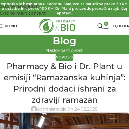
Isporuka je besplatna u Kantonu Sarajevo za narudžbe preko 50 KM,
Skip to navigation
u ostatku BiH preko 100 KM! Dr. Plant proizvode pronađi u najbližoj
Skip to main content
apoteci.
0
MENU
0,00
K
Blog
Naslovna
Novosti
NOVOSTI
Pharmacy & Bio i Dr. Plant u
emisiji “Ramazanska kuhinja”:
Prirodni dodaci ishrani za
zdraviji ramazan
administracija
On 24.02.2025.