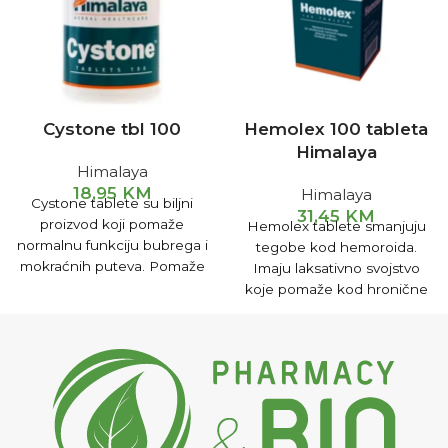
Cystone tbl 100
Hemolex 100 tableta
Himalaya
Himalaya
18,95
KM
Himalaya
Cystone tablete su biljni
31,45
KM
proizvod koji pomaže
Hemolex tablete smanjuju
normalnu funkciju bubrega i
tegobe kod hemoroida.
mokraćnih puteva. Pomaže
Imaju laksativno svojstvo
u sprečavanju nastanka
koje pomaže kod hronične
pjeska i kamena u bubregu i
konstipacije povezane s
mokraćnim putevima.
hemoroidima.