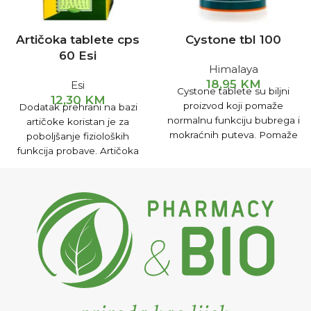
Artičoka tablete cps
Cystone tbl 100
60 Esi
Himalaya
18,95
KM
Esi
Cystone tablete su biljni
12,30
KM
proizvod koji pomaže
Dodatak prehrani na bazi
normalnu funkciju bubrega i
artičoke koristan je za
mokraćnih puteva. Pomaže
poboljšanje fizioloških
u sprečavanju nastanka
funkcija probave. Artičoka
pjeska i kamena u bubregu i
pospješuje rad jetre,
mokraćnim putevima.
pomaže čišćenju krvi,
sprečava formiranje žučnog
kamenca i smanjuje
koncentraciju holesterola u
krvi.