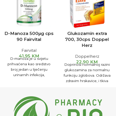
D-Manoza 500μg cps
Glukozamin extra
90 Fairvital
700, 30cps Doppel
Herz
Fairvital
41,95
KM
Doppelherz
D-manoza je u svijetu
22,90
KM
prihvaćena kao sredstvo
Doprinosi normalnoj razini
broj jedan u liječenju
glukozamina za normalnu
urinarnih infekcija,
funkciju zglobova. Održava
jednostavna je molekula
zdravim hrskavice, i tkiva
šećera koja se prirodno
koja pružaju potporu
nalazi u biljkama poput
kostima. Smanjenja
brusnice, borovnice,
simptoma osteoartritisa i
breskve, jabuke i naranče.
smanjenja boli.