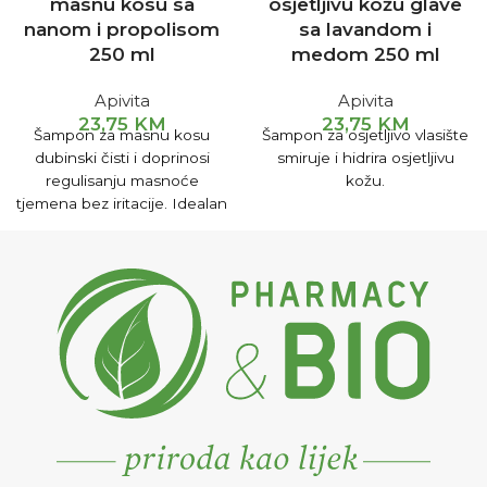
masnu kosu sa
osjetljivu kožu glave
nanom i propolisom
sa lavandom i
250 ml
medom 250 ml
Apivita
Apivita
23,75
KM
23,75
KM
Šampon za masnu kosu
Šampon za osjetljivo vlasište
dubinski čisti i doprinosi
smiruje i hidrira osjetljivu
regulisanju masnoće
kožu.
tjemena bez iritacije. Idealan
je za čestu upotrebu, pruža
kosi sjaj i volumen.