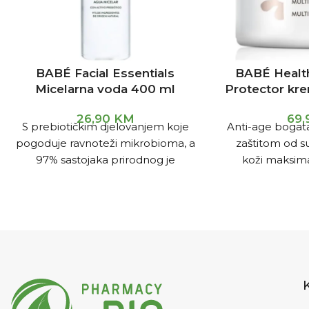
BABÉ Facial Essentials
BABÉ Healt
Micelarna voda 400 ml
Protector kr
26,90
KM
69
S prebiotičkim djelovanjem koje
Anti-age bogat
pogoduje ravnoteži mikrobioma, a
zaštitom od s
97% sastojaka prirodnog je
koži maksimal
podrijetla. Dubinsko čišćenje i
hranjivost tij
uklanjanje šminke za lice,
Derma