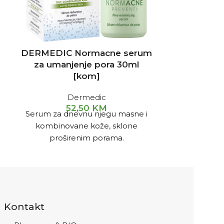
DERMEDIC Normacne serum
Dermedic
za umanjenje pora 30ml
hidrata
[kom]
Dermedic
52,50
KM
Serum za dnevnu njegu masne i
Za svakodne
e
kombinovane kože, sklone
kombinov
proširenim porama.
Prepo
komplemen
tokom tretm
an
Kontakt