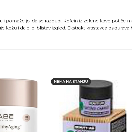
žu i pomaže joj da se razbudi. Kofein iz zelene kave potiče 
e kožu i daje joj blistav izgled. Ekstrakt krastavca osigurava h
NEMA NA STANJU