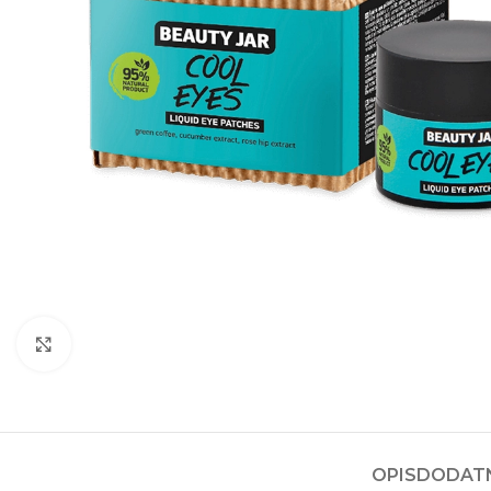
Kliknite za povećanje
OPIS
DODATN