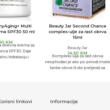
hyAging+ Multi
Beauty Jar Second Chance
ema SPF30 50 ml
complex-ulje za rast obrva
15ml
,90
KM
a dnevna krema sa
Beauty Jar
unca SPF30. Daje
14,50
KM
Kompleks ulja za rast obrva
nu hidrataciju i
neophodan je ako po prirodi imat
ekom cijelog dana.
tanke obrve ili ste pretjerali sa
tološki i
čupkanjem. – jača
Korisni linkovi
Informacije