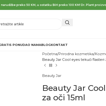
 narudžbe preko 50 KM, u ostatku BiH preko 100 KM! Dr. Plant proizvo
GRATIS PONUDA
O NAMA
BLOG
KONTAKT
Početna
Prirodna kozmetika
Kozme
Beauty Jar Cool eyes tekući flasteri 
Beauty Jar
Beauty Jar Cool 
za oči 15ml