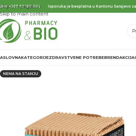
Skip to navigation
iber
+387 62 186 064
Isporuka je besplatna u Kantonu Sarajevo za
Skip to main content
ASLOVNA
KATEGORIJE
ZDRAVSTVENE POTREBE
BREND
AKCIJA
NEMA NA STANJU