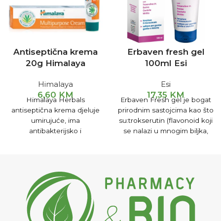
Antiseptična krema
Erbaven fresh gel
20g Himalaya
100ml Esi
Himalaya
Esi
6,60
KM
17,35
KM
Himalaya Herbals
Erbaven Fresh gel je bogat
antiseptična krema djeluje
prirodnim sastojcima kao što
umirujuće, ima
su:trokserutin (flavonoid koji
antibakterijsko i
se nalazi u mnogim biljka,
antifungicidno djelovanje.
ekstrahovan iz cvijeta
Odlična je u tretmanu
japanskog bagrema), escin,
posjekotina, opekotina,
gotu kola, borovnica, rutin,
osipa, čireva i gljivičnih
ananas, aloa.
oboljenja kože. Upotreba:
Kremu nanijeti na oboljelo
mjesto 2-3 puta na dan.
Pakovanje: 20 g.