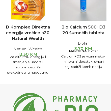
B Komplex Direktna
Bio Calcium 500+D3
energija vrećice a20
20 šumećih tableta
Natural Wealth
Biofar
3,70
KM
Natural Wealth
NAMJENA
Biofar
13,30
KM
Calcium+D3 je vitaminsko-
Za direktnu energiju i
mineralni dodatak ishrani
smanjenje umora i
koji sadrži kombinaciju
iscrpljenosti. Za
kalcijuma i vitamina D,
svakodnevnu nadopunu
obogaćenu vitaminom C.
dnevnih potreba za B
Ovakva kombinacija
vitaminima. Odličnog okusa
vitamina i minerala pogodna
breskve i marakuje.
je za jačenje koštanog
sistema. Preparat jača vaše
kosti i čini ih zdravijim,
otpornijim na frakture