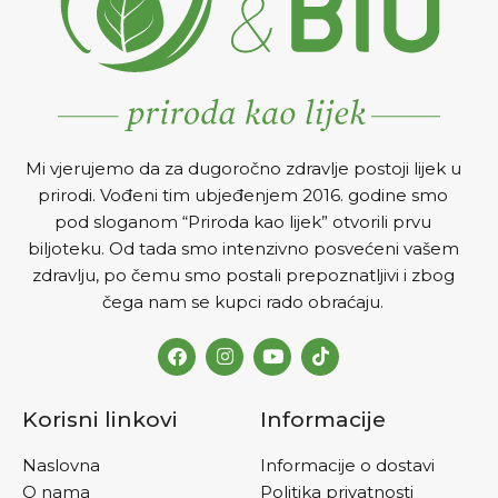
(lomove). Zbog toga se
preporučuje u prevenciji i
kao dodatak u terapiji
osteoporoze, a pogodan je i
za sportiste, kao dio
prevencije povreda.
DOZIRANJE I NA
Č
IN
Mi vjerujemo da za dugoročno zdravlje postoji lijek u
PRIMJENE
Jednu tabletu
prirodi. Vođeni tim ubjeđenjem 2016. godine smo
dnevno rastvoriti u velikoj
pod sloganom “Priroda kao lijek” otvorili prvu
čaši vode, poželjno je popiti
uveče, nakon večere. U
biljoteku. Od tada smo intenzivno posvećeni vašem
ciklusima od 40 dana ,
zdravlju, po čemu smo postali prepoznatljivi i zbog
primjenu treba ponoviti
čega nam se kupci rado obraćaju.
nekoliko puta godišnje
Korisni linkovi
Informacije
Naslovna
Informacije o dostavi
O nama
Politika privatnosti