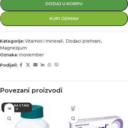
DODAJ U KORPU
KUPI ODMAH
Kategorije:
Vitamini i minerali
,
Dodaci prehrani
,
Magnezijum
Oznaka:
movember
Podijeli:
Povezani proizvodi
NEMA NA STANJ
U