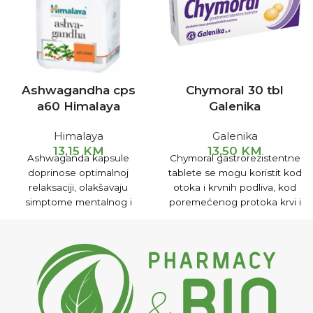
Ashwagandha cps
Chymoral 30 tbl
a60 Himalaya
Galenika
Himalaya
Galenika
13,15
KM
13,50
KM
Ashwaganda kapsule
Chymoral gastrorezistentne
doprinose optimalnoj
tablete se mogu koristit kod
relaksaciji, olakšavaju
otoka i krvnih podliva, kod
simptome mentalnog i
poremećenog protoka krvi i
psihičkog stresa.
limfne tečnosti, kod
zapaljenjskih procesa
gornjeg dijela sistema za
disanje.