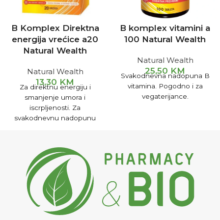
B Komplex Direktna
B komplex vitamini a
energija vrećice a20
100 Natural Wealth
Natural Wealth
Natural Wealth
25,50
KM
Natural Wealth
Svakodnevna nadopuna B
13,30
KM
vitamina. Pogodno i za
Za direktnu energiju i
vegaterijance.
smanjenje umora i
iscrpljenosti. Za
svakodnevnu nadopunu
dnevnih potreba za B
vitaminima. Odličnog okusa
breskve i marakuje.