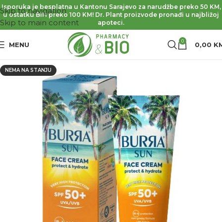
Isporuka je besplatna u Kantonu Sarajevo za narudžbe preko 50 KM,
Skip to navigation
u ostatku BiH preko 100 KM! Dr. Plant proizvode pronađi u najbližoj
Skip to main content
apoteci.
0
MENU
0,00
K
NEMA NA STANJU