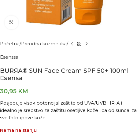
Kliknite za povećanje
Početna
Prirodna kozmetika
Esenssa
BURЯA® SUN Face Cream SPF 50+ 100ml
Esensa
30,95
KM
Posjeduje visok potencijal zaštite od UVA/UVB i IR-A i
idealno je sredstvo za zaštitu osetljive kože lica od sunca, za
sve fototipove kože.
Nema na stanju