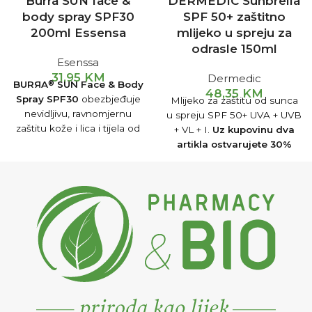
Burra SUN face &
DERMEDIC Sunbrella
body spray SPF30
SPF 50+ zaštitno
200ml Essensa
mlijeko u spreju za
odrasle 150ml
Esenssa
31,95
KM
Dermedic
BURЯA
SUN Face & Body
®
48,35
KM
Spray SPF30
obezbjeđuje
Mlijeko za zaštitu od sunca
nevidljivu, ravnomjernu
u spreju SPF 50+ UVA + UVB
zaštitu kože i lica i tijela od
+ VL + I.
Uz kupovinu dva
UVA, UVB i IR-A zraka, čineći
artikla ostvarujete 30%
je nježnom i hidriranom.
popusta, dok uz tri
kupljena artikla
ostvarujete 35% popusta.
(Popusti od 30% i 35% se
obračunavaju na kasi).