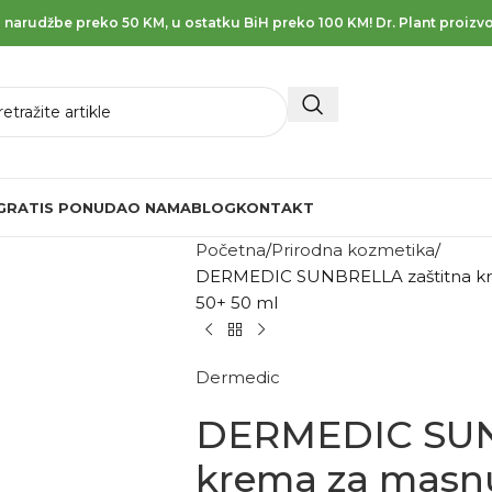
 narudžbe preko 50 KM, u ostatku BiH preko 100 KM! Dr. Plant proizvo
GRATIS PONUDA
O NAMA
BLOG
KONTAKT
Početna
Prirodna kozmetika
DERMEDIC SUNBRELLA zaštitna kr
50+ 50 ml
Dermedic
DERMEDIC SUN
krema za masn