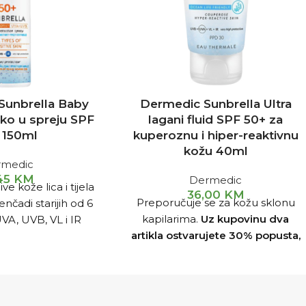
unbrella Baby
Dermedic Sunbrella Ultra
eko u spreju SPF
lagani fluid SPF 50+ za
 150ml
kuperoznu i hiper-reaktivnu
kožu 40ml
rmedic
,45
KM
Dermedic
ive kože lica i tijela
36,00
KM
Preporučuje se za kožu sklonu
nčadi starijih od 6
kapilarima.
Uz kupovinu dva
VA, UVB, VL i IR
artikla ostvarujete 30% popusta,
izlaganja suncu.
Uz
dok uz tri kupljena artikla
rtikla ostvarujete
ostvarujete 35% popusta. (Popusti
ok uz tri kupljena
od 30% i 35% se obračunavaju na
ujete 35% popusta.
kasi).
d 30% i 35% se