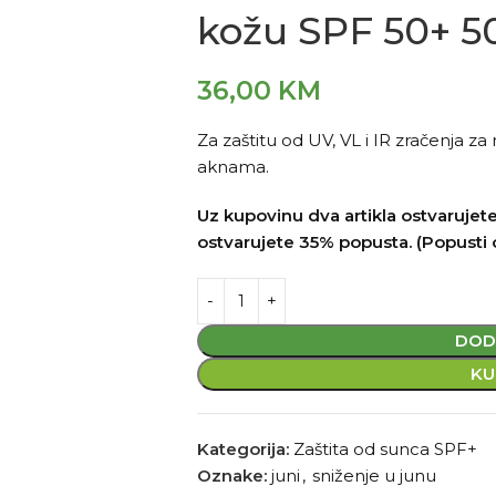
kožu SPF 50+ 5
36,00
KM
Za zaštitu od UV, VL i IR zračenja 
aknama.
Uz kupovinu dva artikla ostvarujete
ostvarujete 35% popusta. (Popusti 
DOD
KU
Kategorija:
Zaštita od sunca SPF+
Oznake:
juni
,
sniženje u junu