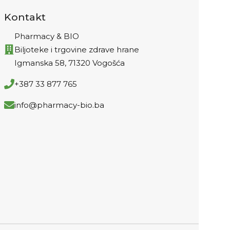
obračunavaju na kasi).
Kontakt
Pharmacy & BIO
Biljoteke i trgovine zdrave hrane
Igmanska 58, 71320 Vogošća
+387 33 877 765
info@pharmacy-bio.ba