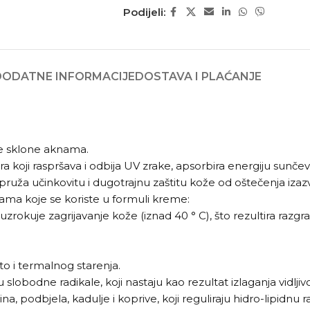
Podijeli:
DODATNE INFORMACIJE
DOSTAVA I PLAĆANJE
e sklone aknama.
i raspršava i odbija UV zrake, apsorbira energiju sunčeve svj
a pruža učinkovitu i dugotrajnu zaštitu kože od oštečenja izaz
kama koje se koriste u formuli kreme:
 uzrokuje zagrijavanje kože (iznad 40 ° C), što rezultira raz
oto i termalnog starenja.
slobodne radikale, koji nastaju kao rezultat izlaganja vidljivoj
a, podbjela, kadulje i koprive, koji reguliraju hidro-lipidnu