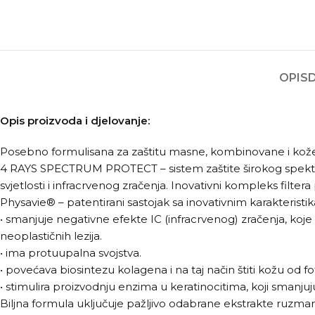
OPIS
Opis proizvoda i djelovanje:
Posebno formulisana za zaštitu masne, kombinovane i kož
4 RAYS SPECTRUM PROTECT – sistem zaštite širokog spektra koj
svjetlosti i infracrvenog zračenja. Inovativni kompleks filter
Physavie® – patentirani sastojak sa inovativnim karakteristi
• smanjuje negativne efekte IC (infracrvenog) zračenja, koje
neoplastičnih lezija.
• ima protuupalna svojstva.
• povećava biosintezu kolagena i na taj način štiti kožu od f
• stimulira proizvodnju enzima u keratinocitima, koji smanjuju 
Biljna formula uključuje pažljivo odabrane ekstrakte ruzmarin