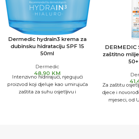
Dermedic hydrain3 krema za
dubinsku hidrataciju SPF 15
DERMEDIC S
50ml
zaštitno mlij
50+
Dermedic
48,90
KM
De
Intenzivno hidrirajući, njegujući
41
proizvod koji djeluje kao umirujuća
Za zaštitu osjetlj
zaštita za suhu osjetljivu i
djece i novorođe
dehidriranu kožu.
mjeseci, od U
zračenja tokom 
kupovinu dva a
30% popusta, d
artikla ostvar
(Popusti o