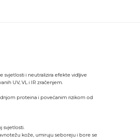
etlosti i neutralizira efekte vidljive
vanih UV, VL i IR zračenjem.
gradnjom proteina i povećanim rizikom od
 svjetlosti.
 ravnotežu kože, umiruju seboreju i bore se