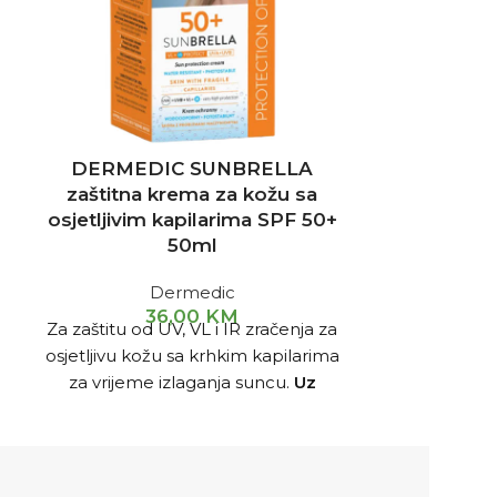
DERMEDIC SUNBRELLA
Uriage Ba
zaštitna krema za kožu sa
Spot Flu
osjetljivim kapilarima SPF 50+
50ml
Bariesun F
Dermedic
FLEKA SP
36,00
KM
Za zaštitu od UV, VL i IR zračenja za
Veoma visok
osjetljivu kožu sa krhkim kapilarima
plave svjetlo
za vrijeme izlaganja suncu.
Uz
Dermatološki
kupovinu dva artikla ostvarujete
u sprečava
30% popusta, dok uz tri kupljena
artikla ostvarujete 35% popusta.
(Popusti od 30% i 35% se