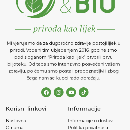
dan po šoljicu čaja prije
čajne kašike čaja preliti sa
svakog obroka.
2dl vruće vode i poklopiti.
Nakon 15 minuta procijediti i
piti. Uzimati 3x na dan po
šoljicu čaja. Plodove koji su
ostali nakon cijeđenja
pojesti.
Mi vjerujemo da za dugoročno zdravlje postoji lijek u
prirodi. Vođeni tim ubjeđenjem 2016. godine smo
pod sloganom “Priroda kao lijek” otvorili prvu
biljoteku. Od tada smo intenzivno posvećeni vašem
zdravlju, po čemu smo postali prepoznatljivi i zbog
čega nam se kupci rado obraćaju.
Korisni linkovi
Informacije
Naslovna
Informacije o dostavi
O nama
Politika privatnosti