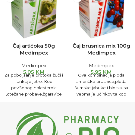
Čaj artičoka 50g
Čaj brusnica mix 100g
Medimpex
Medimpex
Medimpex
Medimpex
5,05
KM
5,95
KM
Za poboljšanje protoka žuči i
Ova kombinacija ploda
funkcije jetre. Kod
američke brusnice,ploda
povišenog holesterola
šumske jabuke i hibiskusa
,otežane probave,žgaravice
veoma je učinkovita kod
i nadutosti. Za zaštitu jetre
upala mokraćnih puteva
od toksina.
Pripremanje i
,kao i kod grčeve mjehura .
upotreba
1-2 čajne kašike
Blagotvorno djeluje kod
čaja preliti sa 2 dl ključale
reume , gihta i kod
vode i ostaviti da stoji 15 min.
želučanih smetnji
Procijediti i piti. Uzimati 3x na
Pripremanje i upotreba
1-2