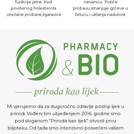
funkcije jetre. Kod
nesanicu. Potiče
povišenog holesterola
probavu,smanjuje grčeve u
,otežane probave,žgaravice
želucu i uklanja nadutost.
i nadutosti. Za zaštitu jetre
Smiruje upalu sluznice
od toksina.
Pripremanje i
crijeva. Ublažava kašalj i
upotreba
1-2 čajne kašike
promuklost.
Pripremanje i
čaja preliti sa 2 dl ključale
upotreba
1-2 čajne kašike
vode i ostaviti da stoji 15 min.
čaja preliti sa 2dl vrele vode i
Procijediti i piti. Uzimati 3x na
poklopiti.Nakon 15 minuta
dan po šoljicu čaja prije
procijediti i piti.
Uzimati 3x na
svakog obroka.
dan po šoljicu čaja.
Mi vjerujemo da za dugoročno zdravlje postoji lijek u
prirodi. Vođeni tim ubjeđenjem 2016. godine smo
pod sloganom “Priroda kao lijek” otvorili prvu
biljoteku. Od tada smo intenzivno posvećeni vašem