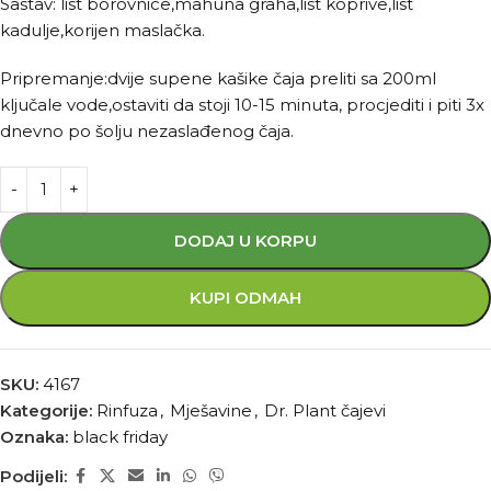
Sastav: list borovnice,mahuna graha,list koprive,list
kadulje,korijen maslačka.
Pripremanje:dvije supene kašike čaja preliti sa 200ml
ključale vode,ostaviti da stoji 10-15 minuta, procjediti i piti 3x
dnevno po šolju nezaslađenog čaja.
DODAJ U KORPU
KUPI ODMAH
SKU:
4167
Kategorije:
Rinfuza
,
Mješavine
,
Dr. Plant čajevi
Oznaka:
black friday
Podijeli: