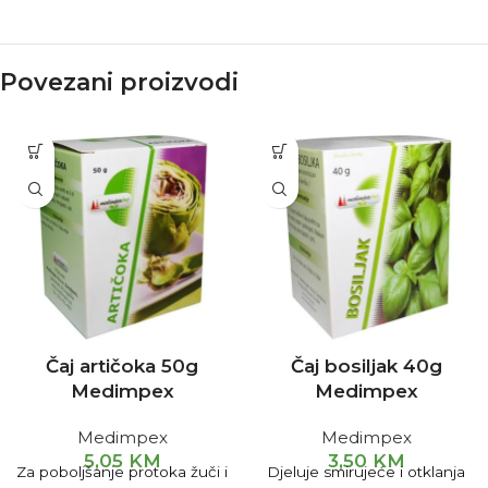
Povezani proizvodi
Čaj artičoka 50g
Čaj bosiljak 40g
Medimpex
Medimpex
Medimpex
Medimpex
5,05
KM
3,50
KM
Za poboljšanje protoka žuči i
Djeluje smirujeće i otklanja