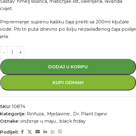
Sastav: hmelj šišarica, matičnjak list, valerijana, lavanda
cvijet.
Pripremanje: supenu kašiku čaja preliti sa 200ml ključale
vode. Piti tri puta dnevno po šolju nezaslađenog čaja poslije
jela.
DODAJ U KORPU
KUPI ODMAH
SKU:
10874
Kategorije:
Rinfuza
,
Mješavine
,
Dr. Plant čajevi
Oznake:
sniženje u maju
,
black friday
Podijeli: