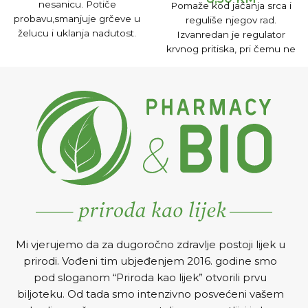
nesanicu. Potiče
Pomaže kod jačanja srca i
probavu,smanjuje grčeve u
reguliše njegov rad.
želucu i uklanja nadutost.
Izvanredan je regulator
Smiruje upalu sluznice
krvnog pritiska, pri čemu ne
crijeva. Ublažava kašalj i
samo da snizuje povišeni
promuklost.
Pripremanje i
krvni pritisak nego povisuje
upotreba
1-2 čajne kašike
preniski krvni pritisak kod
čaja preliti sa 2dl vrele vode i
oslabljenog srčanog mišića.
poklopiti.Nakon 15 minuta
Pomaže u liječenju
procijediti i piti.
Uzimati 3x na
oštećenog srčanog mišića u
dan po šoljicu čaja.
starosti, kod upale srčanog
mišića, liječenju zakrčenja
krvnih žila i angine pektoris.
Mi vjerujemo da za dugoročno zdravlje postoji lijek u
prirodi. Vođeni tim ubjeđenjem 2016. godine smo
pod sloganom “Priroda kao lijek” otvorili prvu
biljoteku. Od tada smo intenzivno posvećeni vašem