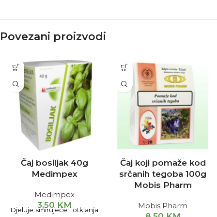
Povezani proizvodi
Čaj bosiljak 40g
Čaj koji pomaže kod
Medimpex
srčanih tegoba 100g
Mobis Pharm
Medimpex
3,50
KM
Mobis Pharm
Djeluje smirujeće i otklanja
8,50
KM