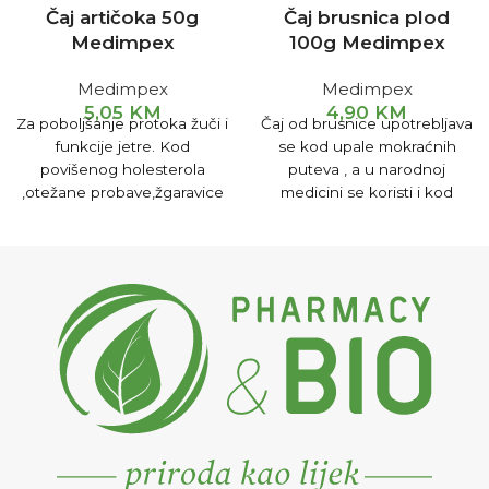
Čaj artičoka 50g
Čaj brusnica plod
Medimpex
100g Medimpex
Medimpex
Medimpex
5,05
KM
4,90
KM
Za poboljšanje protoka žuči i
Čaj od brusnice upotrebljava
funkcije jetre. Kod
se kod upale mokraćnih
povišenog holesterola
puteva , a u narodnoj
,otežane probave,žgaravice
medicini se koristi i kod
i nadutosti. Za zaštitu jetre
želučanih smetnji.
od toksina.
Pripremanje i
Pripremanje i upotreba
upotreba
1-2 čajne kašike
Uzimati 3x na dan po šoljicu
čaja preliti sa 2 dl ključale
čaja.
vode i ostaviti da stoji 15 min.
Procijediti i piti. Uzimati 3x na
dan po šoljicu čaja prije
svakog obroka.