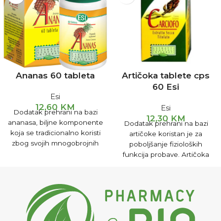
Ananas 60 tableta
Artičoka tablete cps
60 Esi
Esi
12,60
KM
Esi
Dodatak prehrani na bazi
12,30
KM
ananasa, biljne komponente
Dodatak prehrani na bazi
koja se tradicionalno koristi
artičoke koristan je za
zbog svojih mnogobrojnih
poboljšanje fizioloških
pozitivnih djelovanja.
funkcija probave. Artičoka
UPUTSTVO ZA UPOTREBU:
pospješuje rad jetre,
2 tablete na dan (dojilje
pomaže čišćenju krvi,
ukoliko je dijete starije od 6
sprečava formiranje žučnog
mjeseci)
kamenca i smanjuje
koncentraciju holesterola u
krvi.