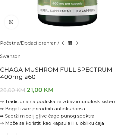
Kliknite za povećanje
Početna
Dodaci prehrani
Swanson
CHAGA MUSHROM FULL SPECTRUM
400mg a60
21,00
KM
28,00
KM
⇒ Tradicionalna podrška za zdrav imunološki sistem
⇒ Bogat izvor prirodnih antioksidansa
⇒ Sadrži micelij gljive čage punog spektra
⇒ Može se koristiti kao kapsula ili u obliku čaja