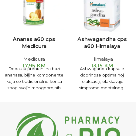
Ananas a60 cps
Ashwagandha cps
Medicura
a60 Himalaya
Medicura
Himalaya
17,95
KM
13,15
KM
Dodatak prehrani na bazi
Ashwaganda kapsule
ananasa, biljne komponente
doprinose optimalnoj
koja se tradicionalno koristi
relaksaciji, olakšavaju
zbog svojih mnogobrojnih
simptome mentalnog i
pozitivnih djelovanja.
psihičkog stresa.