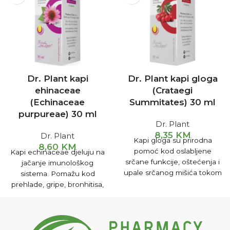
Dr. Plant kapi
Dr. Plant kapi gloga
ehinaceae
(Crataegi
(Echinaceae
Summitates) 30 ml
purpureae) 30 ml
Dr. Plant
8,35
KM
Dr. Plant
Kapi gloga su prirodna
8,60
KM
pomoć kod oslabljene
Kapi echinaceae djeluju na
srčane funkcije, oštećenja i
jačanje imunološkog
upale srčanog mišića tokom
sistema. Pomažu kod
starenja, srčane aritmije i
prehlade, gripe, bronhitisa,
visokog krvnog pritiska.
alergija, sinusitisa.
Preporučuje se kod liječenja
upala i infekcija mokraćnog
mjehura, vaginalnih infekcija