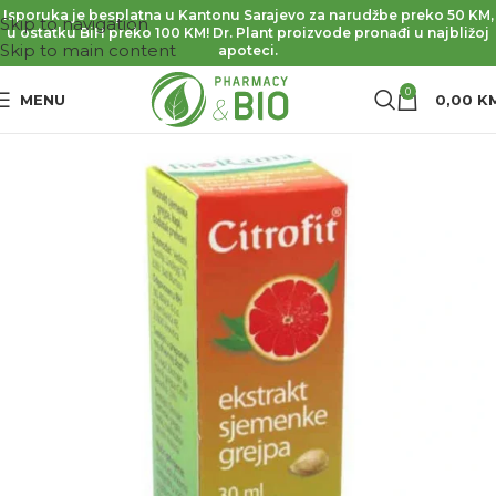
Isporuka je besplatna u Kantonu Sarajevo za narudžbe preko 50 KM,
Skip to navigation
u ostatku BiH preko 100 KM! Dr. Plant proizvode pronađi u najbližoj
Skip to main content
apoteci.
0
MENU
0,00
K