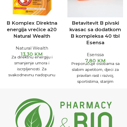
B Komplex Direktna
Betavitevit B pivski
energija vrećice a20
kvasac sa dodatkom
Natural Wealth
B kompleksa 40 tbl
Esensa
Natural Wealth
13,30
KM
Esenssa
Za direktnu energiju i
7,80
KM
smanjenje umora i
Preporučuje osobama sa
iscrpljenosti. Za
slabim apetitom, djeci za
svakodnevnu nadopunu
pravilan rast i razvoj,
dnevnih potreba za B
sportistima, starijim
vitaminima. Odličnog okusa
osobama.Doprinosi
breskve i marakuje.
očuvanju zdravlja kože, kose
i noktiju.