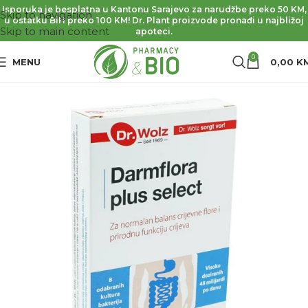
Isporuka je besplatna u Kantonu Sarajevo za narudžbe preko 50 KM,
Skip to navigation
u ostatku BiH preko 100 KM! Dr. Plant proizvode pronađi u najbližoj
Skip to main content
apoteci.
0
MENU
0,00
K