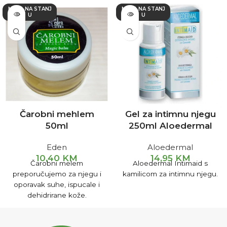
NEMA NA STANJ
NEMA NA STANJ
U
U
Čarobni mehlem
Gel za intimnu njegu
50ml
250ml Aloedermal
Eden
Aloedermal
10,40
KM
14,95
KM
Čarobni melem
Aloedermal Intimaid s
preporučujemo za njegu i
kamilicom za intimnu njegu.
oporavak suhe, ispucale i
dehidrirane kože.