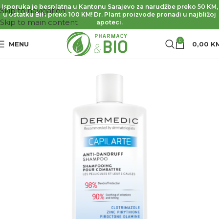
Isporuka je besplatna u Kantonu Sarajevo za narudžbe preko 50 KM,
Skip to navigation
u ostatku BiH preko 100 KM! Dr. Plant proizvode pronađi u najbližoj
Skip to main content
apoteci.
0
MENU
0,00
K