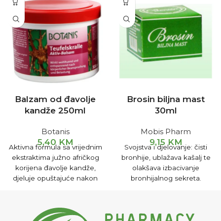
Balzam od đavolje
Brosin biljna mast
kandže 250ml
30ml
Botanis
Mobis Pharm
5,40
KM
9,15
KM
Aktivna formula sa vrijednim
Svojstva i djelovanje: čisti
ekstraktima južno afričkog
bronhije, ublažava kašalj te
korijena đavolje kandže,
olakšava izbacivanje
djeluje opuštajuće nakon
bronhijalnog sekreta.
tjelesnog napora. Za
Smiruje upale sinusa te
intenzivnu masažu područja
pomaže izlučivanju sadržaja
ramena i kičme.
stvorenog u šupljinama.