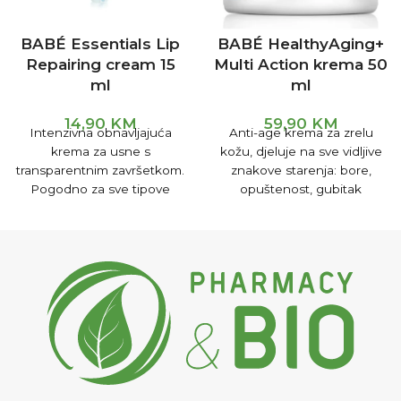
BABÉ Essentials Lip
BABÉ HealthyAging+
Repairing cream 15
Multi Action krema 50
ml
ml
14,90
KM
59,90
KM
Intenzivna obnavljajuća
Anti-age krema za zrelu
krema za usne s
kožu, djeluje na sve vidljive
transparentnim završetkom.
znakove starenja: bore,
Pogodno za sve tipove
opuštenost, gubitak
kože. Obnavljajuća krema za
volumena, gubitak
usne koja pomaže u
blistavosti, gubitak hranjivih
tvari.