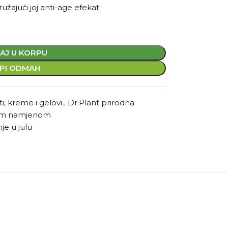
ružajući joj anti-age efekat.
AJ U KORPU
PI ODMAH
i, kreme i gelovi
,
Dr.Plant prirodna
om namjenom
je u julu