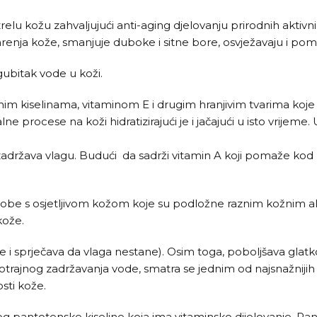
 zrelu kožu zahvaljujući anti-aging djelovanju prirodnih akti
 starenja kože, smanjuje duboke i sitne bore, osvježavaju i po
gubitak vode u koži.
im kiselinama, vitaminom E i drugim hranjivim tvarima koje
 procese na koži hidratizirajući je i jačajući u isto vrijeme.
 zadržava vlagu. Budući da sadrži vitamin A koji pomaže kod z
osobe s osjetljivom kožom koje su podložne raznim kožnim al
kože.
time i sprječava da vlaga nestane). Osim toga, poboljšava gl
gotrajnog zadržavanja vode, smatra se jednim od najsnažnijih
sti kože.
og pantotenske kiseline koja ima vitaminsko dijelovanje. Pan