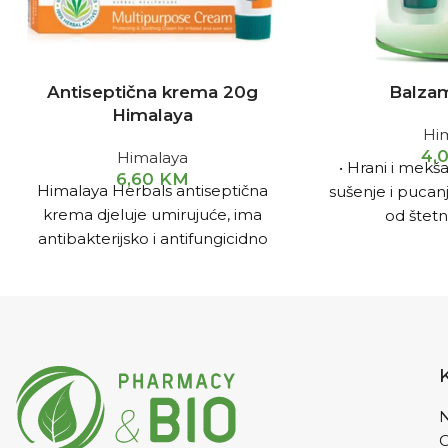
Antiseptična krema 20g
Balza
Himalaya
Hi
4,
Himalaya
• Hrani i mekša
6,60
KM
Himalaya Herbals antiseptična
sušenje i pucanj
krema djeluje umirujuće, ima
od štetn
antibakterijsko i antifungicidno
djelovanje. Odlična je u tretmanu
posjekotina, opekotina, osipa,
čireva i gljivičnih oboljenja kože.
Upotreba: Kremu nanijeti na
oboljelo mjesto 2-3 puta na dan.
Pakovanje: 20 g.
N