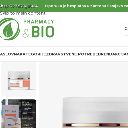
Skip to navigation
iber
+387 62 186 064
Isporuka je besplatna u Kantonu Sarajevo za
Skip to main content
ASLOVNA
KATEGORIJE
ZDRAVSTVENE POTREBE
BREND
AKCIJA