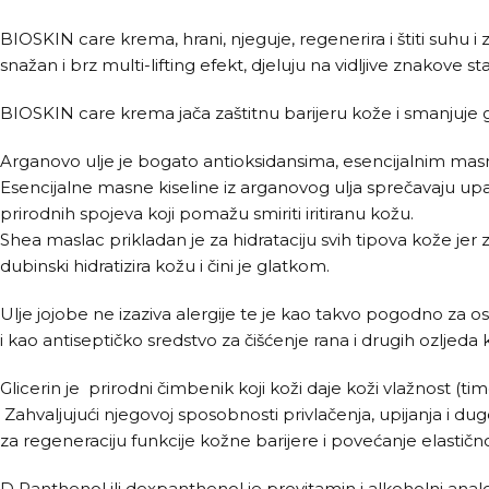
BIOSKIN care krema, hrani, njeguje, regenerira i štiti suhu i
snažan i brz multi-lifting efekt, djeluju na vidljive znakove
BIOSKIN care krema jača zaštitnu barijeru kože i smanjuje 
Arganovo ulje je bogato antioksidansima, esencijalnim masn
Esencijalne masne kiseline iz arganovog ulja sprečavaju upalne
prirodnih spojeva koji pomažu smiriti iritiranu kožu.
Shea maslac prikladan je za hidrataciju svih tipova kože jer
dubinski hidratizira kožu i čini je glatkom.
Ulje jojobe ne izaziva alergije te je kao takvo pogodno za 
i kao antiseptičko sredstvo za čišćenje rana i drugih ozljeda 
Glicerin je prirodni čimbenik koji koži daje koži vlažnost (
Zahvaljujući njegovoj sposobnosti privlačenja, upijanja i du
za regeneraciju funkcije kožne barijere i povećanje elastično
D Panthenol ili dexpanthenol je provitamin i alkoholni anal