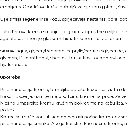
emolijens. Omekšava kožu, poboljšava njezinu gipkost, čuva 
Ulje smilja regeneririše kožu, sprječavaja nastanak bora, pot
Također ova krema smanjuje pigmentaciju, sitne ožiljke i ne
age efekat, čineći je glatkom, hidratiziranom i osvježenom.
Sastav:
aqua, glyceryl stearate, caprylic/capric triglycerid
glycerin, D- panthenol, shea butter, antiox, tocopheryl ace
hyaluronate.
Upotreba:
Prije nanošenja kreme, temeljito očistite kožu lica, vrata i d
Nakon čišćenja, uzmite malu količinu kreme na prste. Za već
Nježno umasirajte kremu kružnim pokretima na kožu lica, vra
po koži.
Krema se može koristiti kao dnevna i/ili noćna krema, ovis
prije nanošenja šminke. Ako je koristite kao noćnu kremu, na