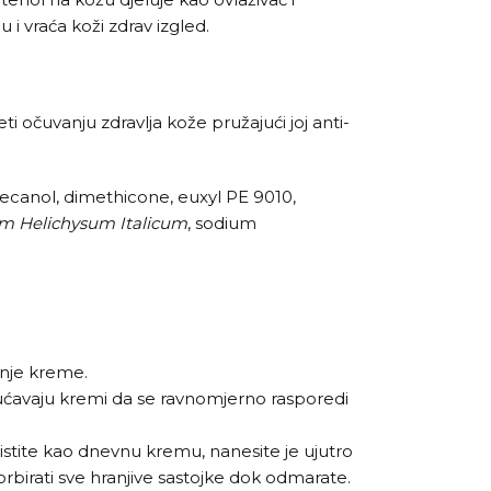
i vraća koži zdrav izgled.
 očuvanju zdravlja kože pružajući joj anti-
decanol, dimethicone, euxyl PE 9010,
m Helichysum Italicum
, sodium
enje kreme.
gućavaju kremi da se ravnomjerno rasporedi
istite kao dnevnu kremu, nanesite je ujutro
orbirati sve hranjive sastojke dok odmarate.