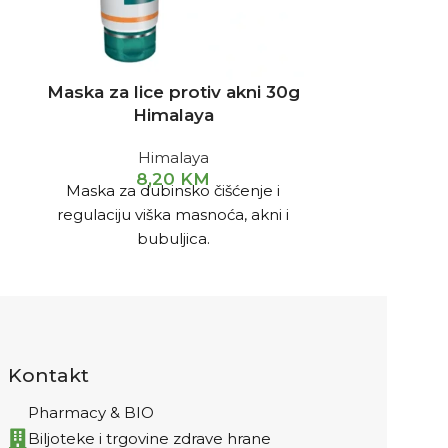
Maska za lice protiv akni 30g
Mostars
Himalaya
Mo
Himalaya
Pomaže kod
8,20
KM
Maska za dubinsko čišćenje i
opeklina, po
regulaciju viška masnoća, akni i
dermatitisa. S
bubuljica.
Kontakt
Pharmacy & BIO
Biljoteke i trgovine zdrave hrane