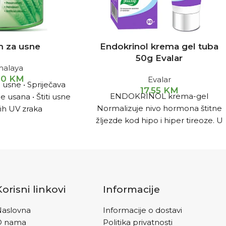
m za usne
Endokrinol krema gel tuba
50g Evalar
malaya
00
KM
Evalar
 usne • Spriječava
17,55
KM
ENDOKRINOL krema-gel
e usana • Štiti usne
Normalizuje nivo hormona štitne
ih UV zraka
žljezde kod hipo i hiper tireoze. U
sastavu kreme „Endokrinol“ su
ekstrakti ljekovitog bilja sa visokim
sadržajem lektina – nezamjenljivih
komponenti za uspostavljanje
normalnog rada receptora štitne
Korisni linkovi
Informacije
žljezde.
aslovna
Informacije o dostavi
O nama
Politika privatnosti