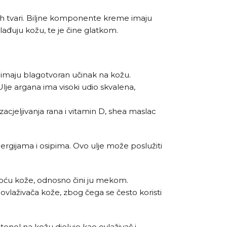
vnih tvari. Biljne komponente kreme imaju
mlađuju kožu, te je čine glatkom.
 imaju blagotvoran učinak na kožu.
 Ulje argana ima visoki udio skvalena,
acjeljivanja rana i vitamin D, shea maslac
ergijama i osipima. Ovo ulje može poslužiti
atkoću kože, odnosno čini ju mekom.
 ovlaživača kože, zbog čega se često koristi
tenol na kožu djeluje kao ovlaživač i