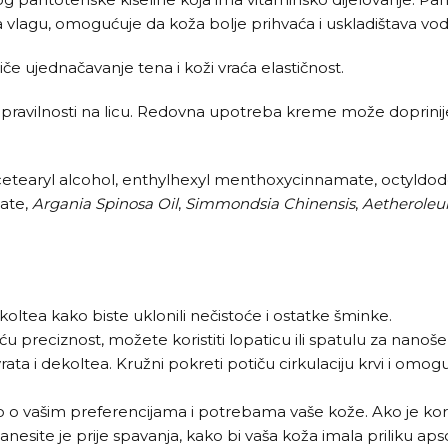
vlagu, omogućuje da koža bolje prihvaća i uskladištava vodu 
iče ujednačavanje tena i koži vraća elastičnost.
pravilnosti na licu. Redovna upotreba kreme može doprinijeti
e, cetearyl alcohol, enthylhexyl menthoxycinnamate, octyldo
tate,
Argania Spinosa Oil
,
Simmondsia Chinensis
,
Aetheroleu
ekoltea kako biste uklonili nečistoće i ostatke šminke.
u preciznost, možete koristiti lopaticu ili spatulu za nanoš
ta i dekoltea. Kružni pokreti potiču cirkulaciju krvi i omo
no o vašim preferencijama i potrebama vaše kože. Ako je kor
nesite je prije spavanja, kako bi vaša koža imala priliku aps