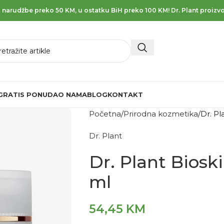
 narudžbe preko 50 KM, u ostatku BiH preko 100 KM! Dr. Plant proizvo
GRATIS PONUDA
O NAMA
BLOG
KONTAKT
Početna
Prirodna kozmetika
Dr. Pl
Dr. Plant
Dr. Plant Biosk
ml
54,45
KM