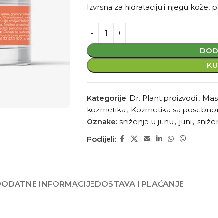
Izvrsna za hidrataciju i njegu kože, p
DOD
KU
Kategorije:
Dr. Plant proizvodi
,
Mast
kozmetika
,
Kozmetika sa posebn
Oznake:
sniženje u junu
,
juni
,
snižen
Podijeli:
DODATNE INFORMACIJE
DOSTAVA I PLAĆANJE