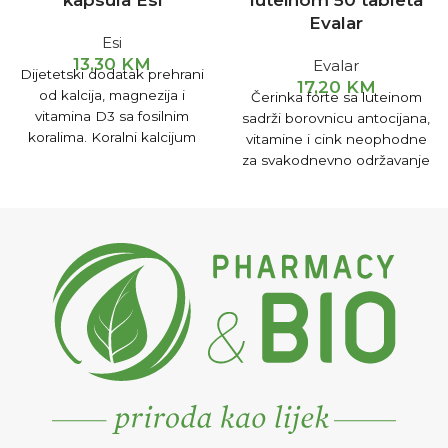
kapsula Esi
luteinom 50 tableta
Evalar
Esi
13,30
KM
Evalar
Dijetetski dodatak prehrani
17,20
KM
od kalcija, magnezija i
Čerinka forte sa luteinom
vitamina D3 sa fosilnim
sadrži borovnicu antocijana,
koralima. Koralni kalcijum
vitamine i cink neophodne
predstavlja izvrsno rješenje
za svakodnevno održavanje
kod problema povezanih sa
vida, posebno pri velikim
gubitkom koštane mase ili
opterećenjima očiju, i lutein
lomljivošću kostiju.
- karotenoid koji obavlja
zaštitnu funkciju mrežnjače.