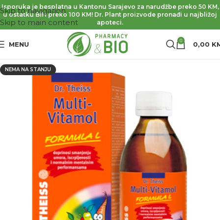
Isporuka je besplatna u Kantonu Sarajevo za narudžbe preko 50 KM,
Skip to navigation
u ostatku BiH preko 100 KM! Dr. Plant proizvode pronađi u najbližoj
Skip to main content
apoteci.
0
MENU
0,00
K
NEMA NA STANJU