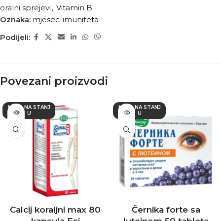
oralni sprejevi
,
Vitamin B
Oznaka:
mjesec-imuniteta
Podijeli:
Povezani proizvodi
NEMA NA STANJ
NEMA NA STANJ
U
U
Calcij koraljni max 80
Černika forte sa