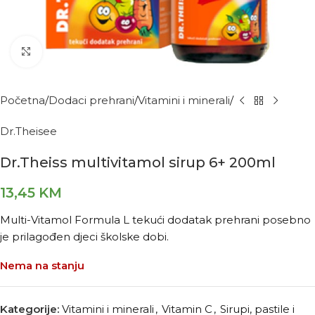
Kliknite za povećanje
Početna
Dodaci prehrani
Vitamini i minerali
Dr.Theisee
Dr.Theiss multivitamol sirup 6+ 200ml
13,45
KM
Multi-Vitamol Formula L tekući dodatak prehrani posebno
je prilagođen djeci školske dobi.
Nema na stanju
Kategorije:
Vitamini i minerali
,
Vitamin C
,
Sirupi, pastile i