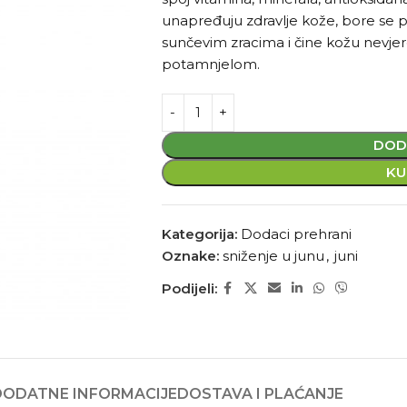
unapređuju zdravlje kože, bore se 
sunčevim zracima i čine kožu nevje
potamnjelom.
DOD
KU
Kategorija:
Dodaci prehrani
Oznake:
sniženje u junu
,
juni
Podijeli:
DODATNE INFORMACIJE
DOSTAVA I PLAĆANJE