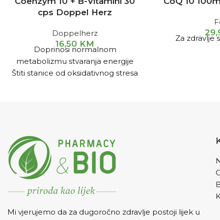
Coenzym 10 + B-Vitamini 30
CoQ 10 100mg
cps Doppel Herz
F
29
Doppelherz
Za zdravlje s
16,50
KM
Doprinosi normalnom
metabolizmu stvaranja energije
Štiti stanice od oksidativnog stresa
Kod umora i iscrpljenosti
Poboljšava fizičku izdržljivost,
moždane funkcije i pamćenje
Za pravilnu funkciju srca, smanjuje
rizik od ateroskleroze.
N
K
Mi vjerujemo da za dugoročno zdravlje postoji lijek u