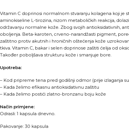
Vitamin C doprinosi normalnom stvaranju kolagena koji je s
aminokiseline L-tirozina, nizom metaboličkih reakcija, dolaz
održavanju normalne kože. Zbog svojih antioksidativnih, anti
oboljenja. Beta-karoten, crveno-narandžasti pigment, pored 
zaštitno protiv akutnih i hroničnih oštećenja kože uzrokov
tkiva. Vitamin C, bakar i selen doprinose zaštiti ćelija od 
Također poboljšava strukturu kože i smanjuje bore.
Upotreba:
– Kod pripreme tena pred godišnji odmor (prije izlaganja 
– Kada želimo efikasnu antioksidativnu zaštitu
– Kada želimo postići zlatno-bronzanu boju kože
Način primjene:
Odrasli: 1 kapsula dnevno.
Pakovanje: 30 kapsula