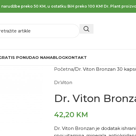
 narudžbe preko 50 KM, u ostatku BiH preko 100 KM! Dr. Plant proizvo
GRATIS PONUDA
O NAMA
BLOG
KONTAKT
Početna
Dr. Viton Bronzan 30 kaps
Dr.Viton
Dr. Viton Bronz
42,20
KM
Dr. Viton Bronzan je dodatak ishrani
spoj vitamina, minerala, antioksidanat