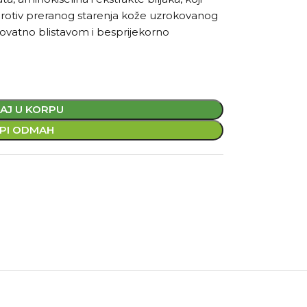
protiv preranog starenja kože uzrokovanog
rovatno blistavom i besprijekorno
AJ U KORPU
PI ODMAH