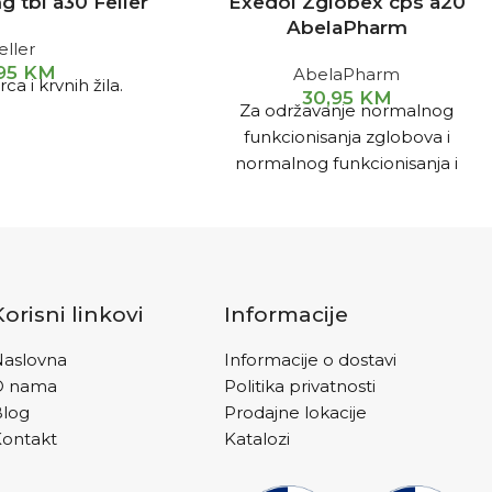
 tbl a30 Feller
Exedol Zglobex cps a20
AbelaPharm
eller
,95
KM
AbelaPharm
rca i krvnih žila.
30,95
KM
Za održavanje normalnog
funkcionisanja zglobova i
normalnog funkcionisanja i
očuvanja elastičnosti hrskavica, kao
i kod bolnih i upalnih stanja
zglobova, ukočenosti zglobova,
oštećenja hraskavice.
Korisni linkovi
Informacije
aslovna
Informacije o dostavi
O nama
Politika privatnosti
Blog
Prodajne lokacije
ontakt
Katalozi