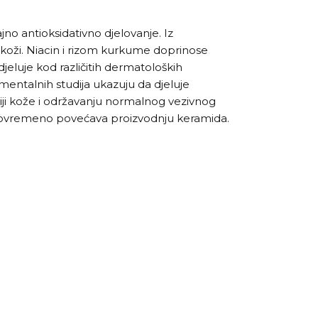
no antioksidativno djelovanje. Iz
i koži. Niacin i rizom kurkume doprinose
jeluje kod različitih dermatoloških
mentalnih studija ukazuju da djeluje
iji kože i održavanju normalnog vezivnog
i istovremeno povećava proizvodnju keramida.