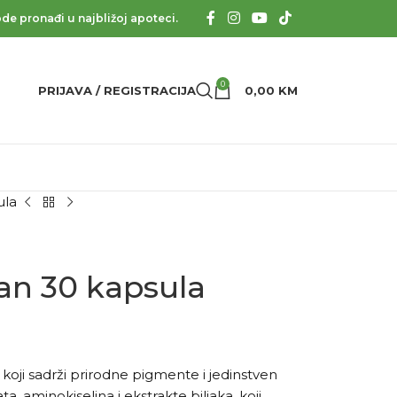
de pronađi u najbližoj apoteci.
0
PRIJAVA / REGISTRACIJA
0,00
KM
ula
an 30 kapsula
 koji sadrži prirodne pigmente i jedinstven
a, aminokiselina i ekstrakte biljaka, koji