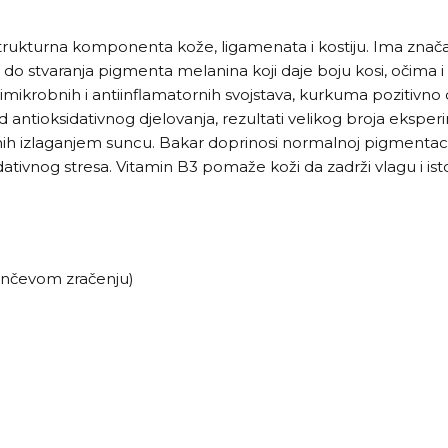
trukturna komponenta kože, ligamenata i kostiju. Ima značaj
i do stvaranja pigmenta melanina koji daje boju kosi, očima 
mikrobnih i antiinflamatornih svojstava, kurkuma pozitivno d
antioksidativnog djelovanja, rezultati velikog broja eksperi
anih izlaganjem suncu. Bakar doprinosi normalnoj pigmentac
oksidativnog stresa. Vitamin B3 pomaže koži da zadrži vlagu 
sunčevom zračenju)