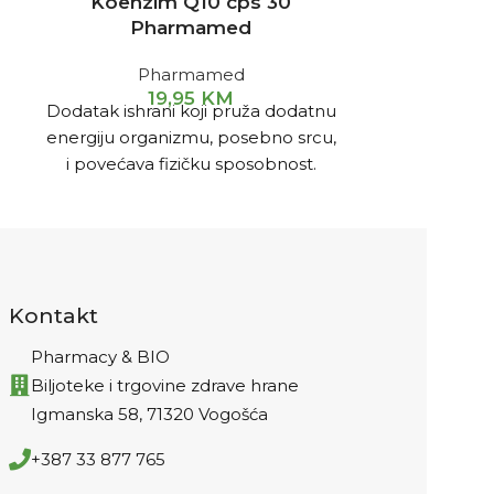
Koenzim Q10 cps 30
Krom piko
Pharmamed
t
Pharmamed
19,95
KM
3
Dodatak ishrani koji pruža dodatnu
Doprinosi nor
energiju organizmu, posebno srcu,
u krvi. No
i povećava fizičku sposobnost.
makr
Poboljšava rad imunološkog
Visokoapsorb
sistema.
Kontakt
Pharmacy & BIO
Biljoteke i trgovine zdrave hrane
Igmanska 58, 71320 Vogošća
+387 33 877 765