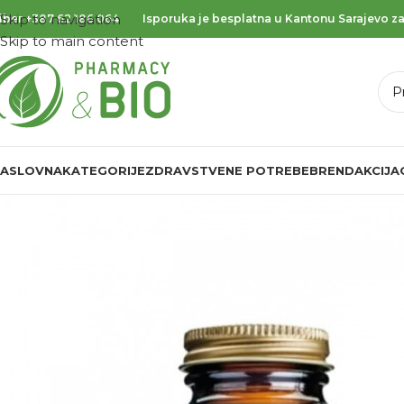
Skip to navigation
iber
+387 62 186 064
Isporuka je besplatna u Kantonu Sarajevo za
Skip to main content
ASLOVNA
KATEGORIJE
ZDRAVSTVENE POTREBE
BREND
AKCIJA