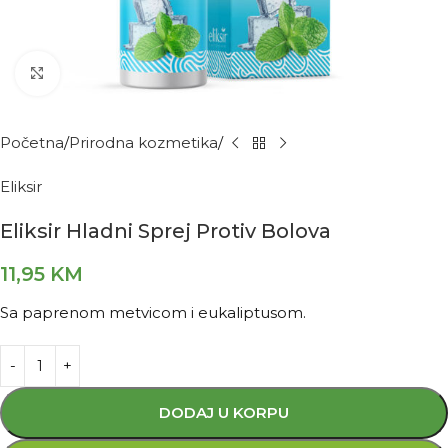
Kliknite za povećanje
Početna
Prirodna kozmetika
Eliksir
Eliksir Hladni Sprej Protiv Bolova
11,95
KM
Sa paprenom metvicom i eukaliptusom.
DODAJ U KORPU