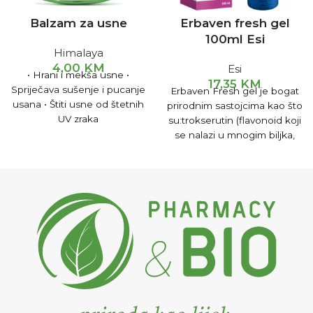
Balzam za usne
Erbaven fresh gel
100ml Esi
Himalaya
4,00
KM
Esi
• Hrani i mekša usne •
17,35
KM
Spriječava sušenje i pucanje
Erbaven Fresh gel je bogat
usana • Štiti usne od štetnih
prirodnim sastojcima kao što
UV zraka
su:trokserutin (flavonoid koji
se nalazi u mnogim biljka,
ekstrahovan iz cvijeta
japanskog bagrema), escin,
gotu kola, borovnica, rutin,
ananas, aloa.