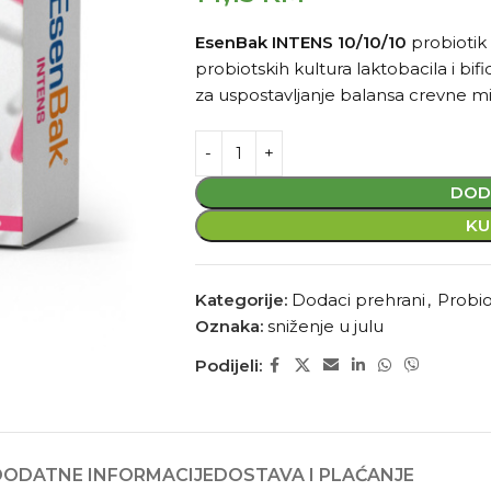
EsenBak INTENS
10/10/10
probiotik 
probiotskih kultura laktobacila i bif
za uspostavljanje balansa crevne mi
DOD
KU
Kategorije:
Dodaci prehrani
,
Probio
Oznaka:
sniženje u julu
Podijeli:
DODATNE INFORMACIJE
DOSTAVA I PLAĆANJE