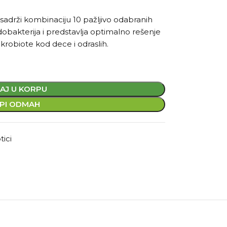
sadrži kombinaciju 10 pažljivo odabranih
idobakterija i predstavlja optimalno rešenje
krobiote kod dece i odraslih.
AJ U KORPU
PI ODMAH
tici