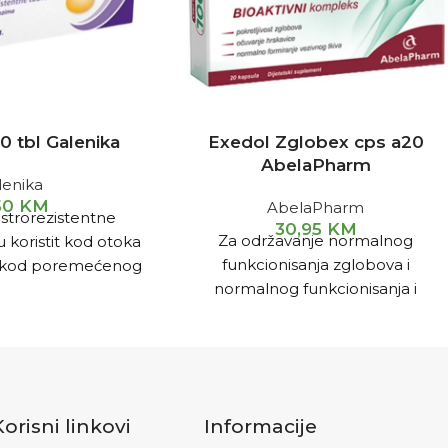
0 tbl Galenika
Exedol Zglobex cps a20
AbelaPharm
lenika
,50
KM
AbelaPharm
strorezistentne
30,95
KM
Za održavanje normalnog
 koristit kod otoka
funkcionisanja zglobova i
a, kod poremećenog
normalnog funkcionisanja i
imfne tečnosti, kod
očuvanja elastičnosti hrskavica, kao
 procesa gornjeg
i kod bolnih i upalnih stanja
ema za disanje.
zglobova, ukočenosti zglobova,
oštećenja hraskavice.
Korisni linkovi
Informacije