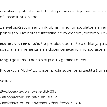
novativna, patentirana tehnologija proizvodnje osigurava izuz
efikasnost proizvoda.
Zahvaljujući svojim antimikrobnim, imunomodulatornim i an
poboljšanju ravnoteže intestinalne mikroflore, formiranju ok
EsenBak INTENS
10/10/10
probiotik pomaže u otklanjanju st
specijalnim mehanizmima doprinosi jačanju imunog sistem
Mogu ga koristiti deca starija od 3 godina i odrasli.
Protektivni ALU-ALU blister pruža superiornu zaštitu živim p
Sastav:
Bifidobacrterium breve
BB-G95
Bifidobacrterium bifidum
BB-G95
Bifidobacrterium animalis subsp. lactis
BL-G101