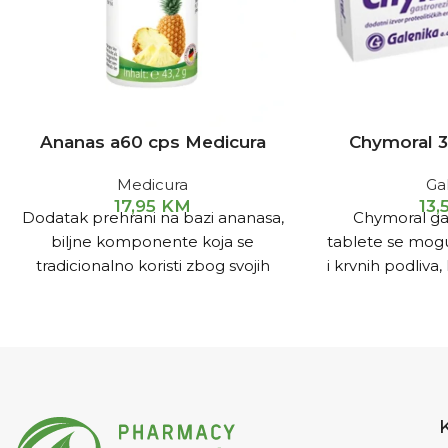
Ananas a60 cps Medicura
Chymoral 3
Medicura
Ga
17,95
KM
13
Dodatak prehrani na bazi ananasa,
Chymoral ga
biljne komponente koja se
tablete se mogu
tradicionalno koristi zbog svojih
i krvnih podliv
mnogobrojnih pozitivnih
protoka krvi i l
djelovanja.
zapaljenjskih
dijela sist