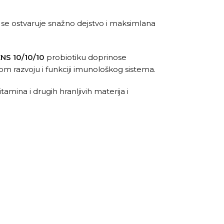
me se ostvaruje snažno dejstvo i maksimlana
ENS
10/10/10
probiotiku doprinose
om razvoju i funkciji imunološkog sistema.
mina i drugih hranljivih materija i