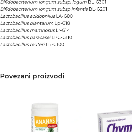
Bifidobacrterium longum subsp. logum
BL-G301
Bifidobacrterium longum subsp infantis
BL-G201
Lactobacillus acidophilus
LA-G80
Lactobacillus plantarum
Lp-G18
Lactobacillus rhamnosus
Lr-G14
Lactobacillus paracasei
LPC-G110
Lactobacillus reuteri
LR-G100
Povezani proizvodi