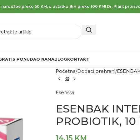
 narudžbe preko 50 KM, u ostatku BiH preko 100 KM! Dr. Plant proizvo
GRATIS PONUDA
O NAMA
BLOG
KONTAKT
Početna
Dodaci prehrani
ESENBAK 
Esenssa
ESENBAK INTEN
PROBIOTIK, 10 
14,15
KM