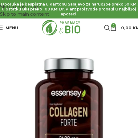
Isporuka je besplatna u Kantonu Sarajevo za narudžbe preko 50 KM,
Skip to navigation
u ostatku BiH preko 100 KM! Dr. Plant proizvode pronađi u najbližoj
Skip to main content
apoteci.
0
MENU
0,00
K