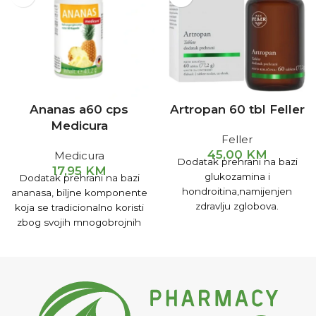
Ananas a60 cps
Artropan 60 tbl Feller
Medicura
Feller
45,00
KM
Medicura
Dodatak prehrani na bazi
17,95
KM
glukozamina i
Dodatak prehrani na bazi
hondroitina,namijenjen
ananasa, biljne komponente
zdravlju zglobova.
koja se tradicionalno koristi
zbog svojih mnogobrojnih
pozitivnih djelovanja.