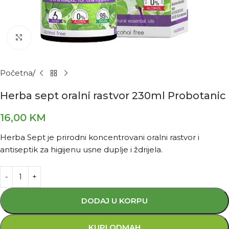
Kliknite za povećanje
Početna
Herba sept oralni rastvor 230ml Probotanic
16,00
KM
Herba Sept je prirodni koncentrovani oralni rastvor i
antiseptik za higijenu usne duplje i ždrijela.
DODAJ U KORPU
KUPI ODMAH