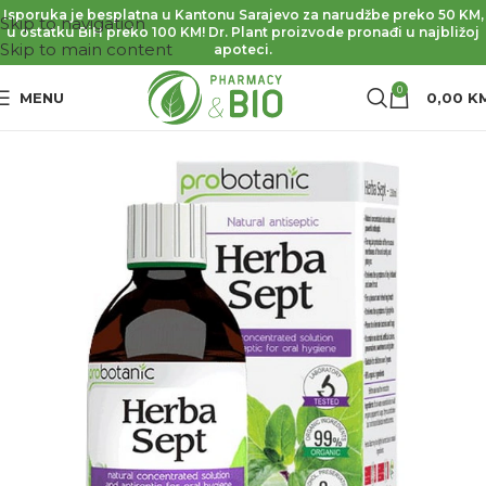
Isporuka je besplatna u Kantonu Sarajevo za narudžbe preko 50 KM,
Skip to navigation
u ostatku BiH preko 100 KM! Dr. Plant proizvode pronađi u najbližoj
Skip to main content
apoteci.
0
MENU
0,00
K