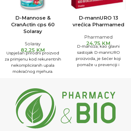
D-Mannose &
D-mannURO 13
CranActin cps 60
vrećica Pharmamed
Solaray
Pharmamed
24,75
KM
Solaray
D-manoza, kao glavni
82,25
KM
sastojak D-mannURO
Uspješan prirodni proizvod
proizvoda, je šećer koji
za primjenu kod rekurentnih
pomaže u prevenciji i
nekompliciranih upala
otklanjanju simptoma
mokraćnog mjehura.
infekcije mokraćnih kanala i
mokraćnog mjehura.