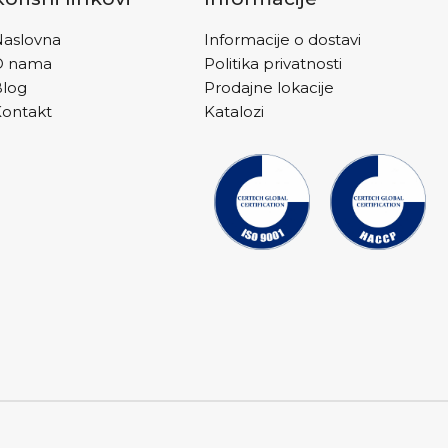
m vode, poželjno
relaziti preporučenu
aslovna
Informacije o dostavi
nu dozu.
O nama
Politika privatnosti
Blog
Prodajne lokacije
ontakt
Katalozi