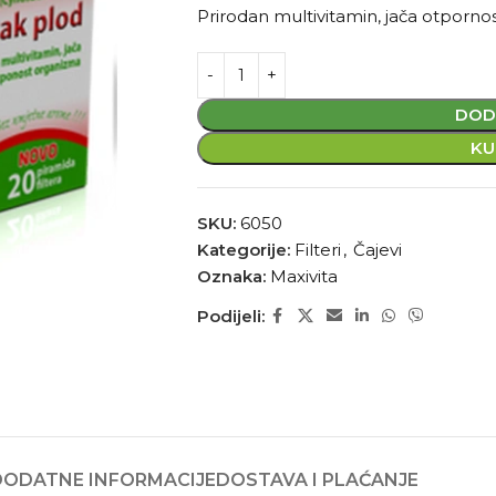
Prirodan multivitamin, jača otporno
DOD
KU
SKU:
6050
Kategorije:
Filteri
,
Čajevi
Oznaka:
Maxivita
Podijeli:
DODATNE INFORMACIJE
DOSTAVA I PLAĆANJE