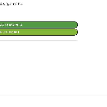
st organizma.
AJ U KORPU
PI ODMAH