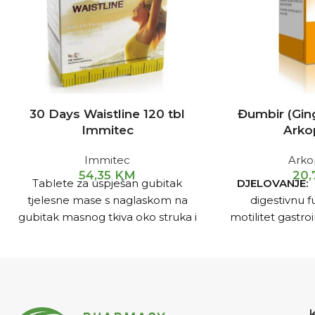
30 Days Waistline 120 tbl
Đumbir (Gin
Immitec
Arko
Immitec
Ark
54,35
KM
20
Tablete za uspješan gubitak
DJELOVANJE
tjelesne mase s naglaskom na
digestivnu fu
gubitak masnog tkiva oko struka i
motilitet gastro
abdomena. Osim toga, doprinose
i doprinosi el
jačanju imuniteta, djeluju i kao
pomaže kod muč
zaštitnik jetre.
poremećaja u 
ciklusa.
UPUT
kapsule dva