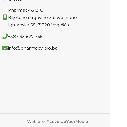
Pharmacy & BIO
Biljoteke i trgovine zdrave hrane
Igmanska 58, 71320 Vogošća
+387 33 877 765
info@pharmacy-bio.ba
Web dev
#LevelUpYourMedia