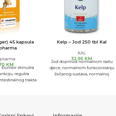
ger) 45 kapsula
Kelp – Jod 250 tbl Kal
pharma
KAL
32,95
KM
opharma
Jod doprinosi normalnom rastu
,70
KM
:
Đumbir stimulira
djece, normalnom funkcioniranju
nkciju, regulira
živčanog sustava, normalnoj
intestinalnog trakta
kongitivnoj funkciji, normalnom
iminaciji gasova,
metabolizmu stvaranja energije te
nina, te bolova i
održavanju normalne kože.
toku menstrualnog
STVO:
Uzmite 1-2
 puta na dan sa
Korisni linkovi
Informacije