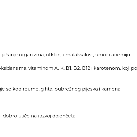
 za jačanje organizma, otklanja malaksalost, umor i anemiju.
tioksidansima, vitaminom A, K, B1, B2, B12 i karotenom, koji 
je se kod reume, gihta, bubrežnog pijeska i kamena.
o i dobro utiče na razvoj dojenčeta.