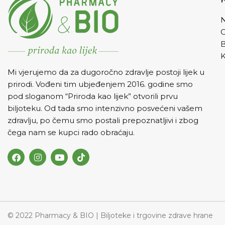
velikom čašo
prije jela. Ne p
N
dnev
K
Mi vjerujemo da za dugoročno zdravlje postoji lijek u
prirodi. Vođeni tim ubjeđenjem 2016. godine smo
pod sloganom “Priroda kao lijek” otvorili prvu
biljoteku. Od tada smo intenzivno posvećeni vašem
zdravlju, po čemu smo postali prepoznatljivi i zbog
čega nam se kupci rado obraćaju.
© 2022 Pharmacy & BIO | Biljoteke i trgovine zdrave hrane