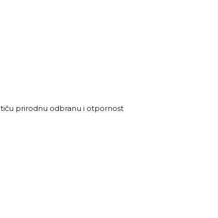
potiču prirodnu odbranu i otpornost