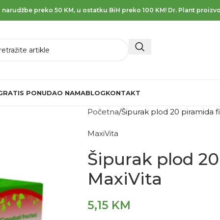
 narudžbe preko 50 KM, u ostatku BiH preko 100 KM! Dr. Plant proizvo
GRATIS PONUDA
O NAMA
BLOG
KONTAKT
Početna
Šipurak plod 20 piramida fi
MaxiVita
Šipurak plod 20 
MaxiVita
5,15
KM