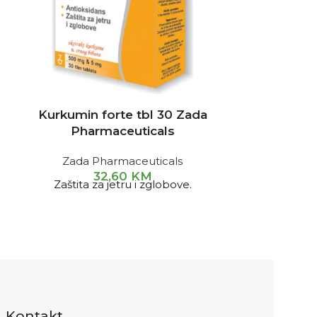
Kurkumin forte tbl 30 Zada
Maca kaps
Pharmaceuticals
Zada Pharmaceuticals
32,60
KM
Zaštita za jetru i zglobove.
Maka kap
oslobađan
osteopo
regulisanju 
jačanju imun
cirkulacije,
Kontakt