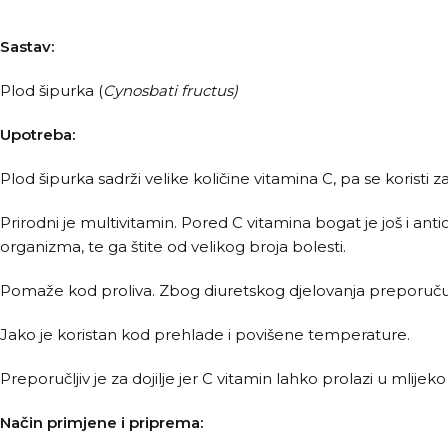
Sastav:
Plod šipurka (
Cynosbati fructus)
Upotreba:
Plod šipurka sadrži velike količine vitamina C, pa se koristi
Prirodni je multivitamin. Pored C vitamina bogat je još i an
organizma, te ga štite od velikog broja bolesti.
Pomaže kod proliva. Zbog diuretskog djelovanja preporuču
Jako je koristan kod prehlade i povišene temperature.
Preporučljiv je za dojilje jer C vitamin lahko prolazi u mlijek
Način primjene i priprema: