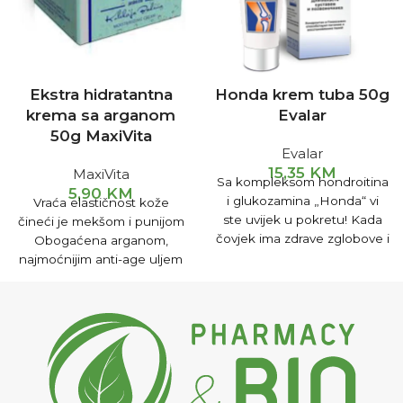
Ekstra hidratantna
Honda krem tuba 50g
krema sa arganom
Evalar
50g MaxiVita
Evalar
15,35
KM
MaxiVita
Sa kompleksom hondroitina
5,90
KM
i glukozamina „Honda“ vi
Vraća elastičnost kože
ste uvijek u pokretu! Kada
čineći je mekšom i punijom
čovjek ima zdrave zglobove i
Obogaćena arganom,
kičmu, on se kreće lako i
najmoćnijim anti-age uljem
silovito. Leti kroz život, kao
na svijetu Namijenjena
brzi automobil po autoputu.
svakodnevnoj njezi ili kao
Ali, iznenada „lom“! Jak bol
podloga za šminku
napada zglobove i kretanje
se zaustavlja. Jaki i brzi,
nismo spremni da se
nađemo na ivici života!