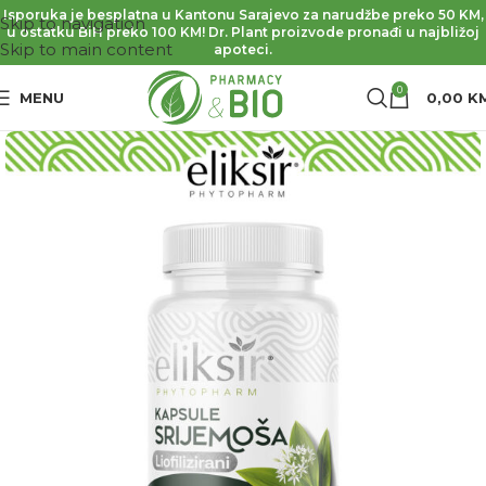
Isporuka je besplatna u Kantonu Sarajevo za narudžbe preko 50 KM,
Skip to navigation
u ostatku BiH preko 100 KM! Dr. Plant proizvode pronađi u najbližoj
Skip to main content
apoteci.
0
MENU
0,00
K