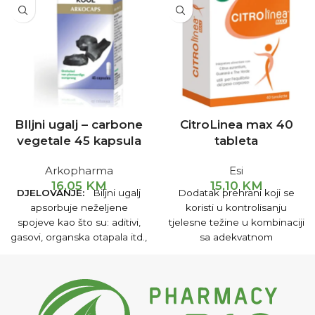
BIljni ugalj – carbone
CitroLinea max 40
vegetale 45 kapsula
tableta
Arkopharma
Esi
16,05
KM
15,10
KM
DJELOVANJE:
Biljni ugalj
Dodatak prehrani koji se
apsorbuje neželjene
koristi u kontrolisanju
spojeve kao što su: aditivi,
tjelesne težine u kombinaciji
gasovi, organska otapala itd.,
sa adekvatnom
koristi se u detoksikaciji
niskokaloričnom dijetom, uz
organizma, reguliše crijevne
određeni nivo fizičke
funkcije, u slučajevima
aktivnosti.
dijareje, nadutosti, žgaravice,
gastroenteritisa, želučane