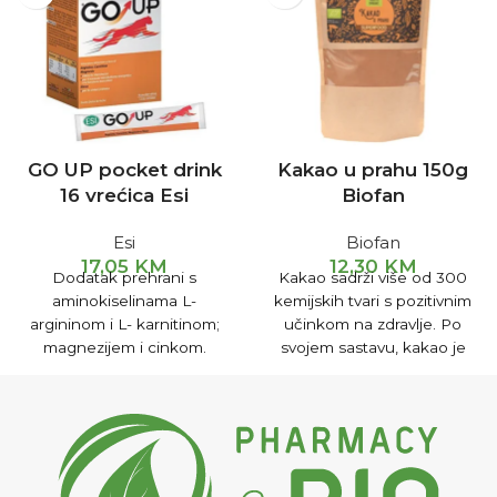
GO UP pocket drink
Kakao u prahu 150g
16 vrećica Esi
Biofan
Esi
Biofan
17,05
KM
12,30
KM
Dodatak prehrani s
Kakao sadrži više od 300
aminokiselinama L-
kemijskih tvari s pozitivnim
argininom i L- karnitinom;
učinkom na zdravlje. Po
magnezijem i cinkom.
svojem sastavu, kakao je
Doprinosi smanjenju umora,
iznimno bogat
normalnoj funkciji nervnog
antioksidansima koji su
sistema, povećanju energije
odgovorni za ukupno
, sintezi proteina i pozitivno
zdravlje organizma.
utječe na funkciju mišića.