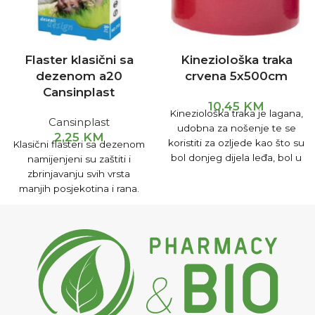
Flaster klasični sa
Kineziološka traka
dezenom a20
crvena 5x500cm
Cansinplast
10,45
KM
Kineziološka traka je lagana,
Cansinplast
udobna za nošenje te se
2,25
KM
koristiti za ozljede kao što su
Klasični flasteri sa dezenom
bol donjeg dijela leđa, bol u
namijenjeni su zaštiti i
koljenu, bol u ramenu,
zbrinjavanju svih vrsta
sindrom karpalnog tunela,
manjih posjekotina i rana.
uganuće gležnjeva.