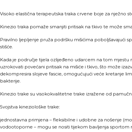
Visoko elastična terapeutska traka crvene boje za nježno s
Kinezio traka pomaže smanjiti pritisak na tkivo te može smanj
Pravilno ljepljenje pruža podršku mišićima poboljšavajući 
stišće.
Kada je područje tijela ozlijeđeno udarcem na tom mjestu na
uzrokovati povećani pritisak na mišiće i tkivo, što može izaz
dekompresira slojeve fascie, omogućujući veće kretanje limfn
bakterije.
Kinezio trake su visokokvalitetne trake izražene od pamučne tk
Svojstva kineziološke trake:
jednostavna primjena – fleksibilne i udobne za nošenje (mož
vodootoporne – mogu se nositi tijekom bavljenja sportom na 