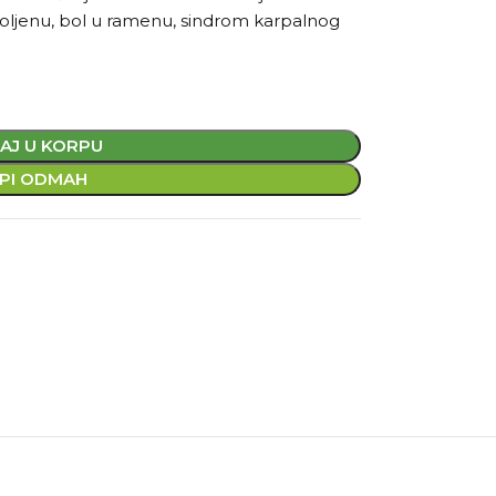
 koljenu, bol u ramenu, sindrom karpalnog
AJ U KORPU
PI ODMAH