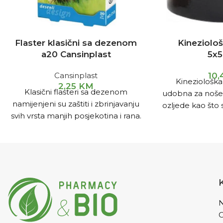
Flaster klasični sa dezenom
Kineziološ
a20 Cansinplast
5x
Cansinplast
10
Kineziološka 
2,25
KM
Klasični flasteri sa dezenom
udobna za nošenj
namijenjeni su zaštiti i zbrinjavanju
ozljede kao što 
svih vrsta manjih posjekotina i rana.
leđa, bol u kol
sindrom kar
uganuće
N