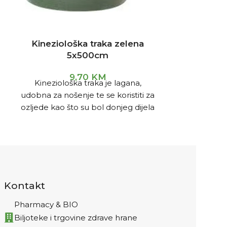
Kineziološka traka zelena
Menstru
5x500cm
D
9,70
KM
PMS/Menstr
Kineziološka traka je lagana,
smanjuju 
udobna za nošenje te se koristiti za
bolove, te z
ozljede kao što su bol donjeg dijela
prirodni. Bilj
leđa, bol u koljenu, bol u ramenu,
kvalitet živ
sindrom karpalnog tunela,
per
uganuće gležnjeva.
Kontakt
Pharmacy & BIO
Biljoteke i trgovine zdrave hrane