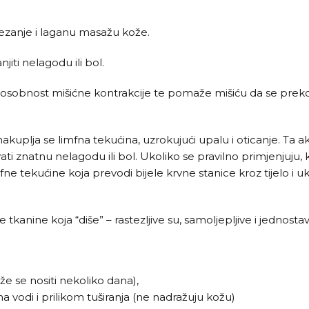
tezanje i laganu masažu kože.
iti nelagodu ili bol.
sposobnost mišićne kontrakcije te pomaže mišiću da se prek
kuplja se limfna tekućina, uzrokujući upalu i oticanje. Ta 
vati znatnu nelagodu ili bol. Ukoliko se pravilno primjenjuju,
e tekućine koja prevodi bijele krvne stanice kroz tijelo i u
anine koja “diše” – rastezljive su, samoljepljive i jednostavn
e se nositi nekoliko dana),
vodi i prilikom tuširanja (ne nadražuju kožu)