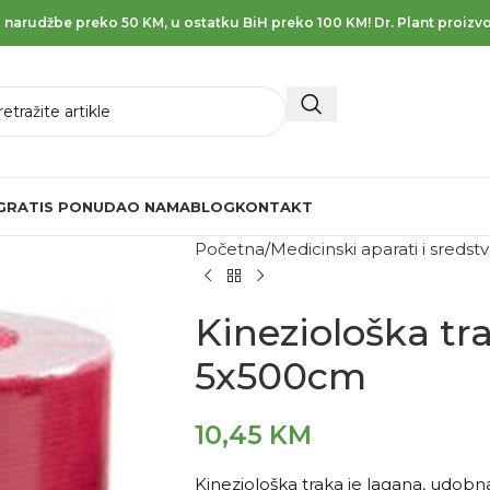
 narudžbe preko 50 KM, u ostatku BiH preko 100 KM! Dr. Plant proizvo
GRATIS PONUDA
O NAMA
BLOG
KONTAKT
Početna
Medicinski aparati i sredst
Kineziološka tr
5x500cm
10,45
KM
Kineziološka traka je lagana, udobna