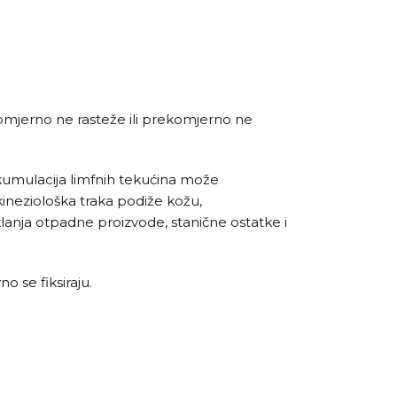
omjerno ne rasteže ili prekomjerno ne
akumulacija limfnih tekućina može
 kineziološka traka podiže kožu,
klanja otpadne proizvode, stanične ostatke i
o se fiksiraju.