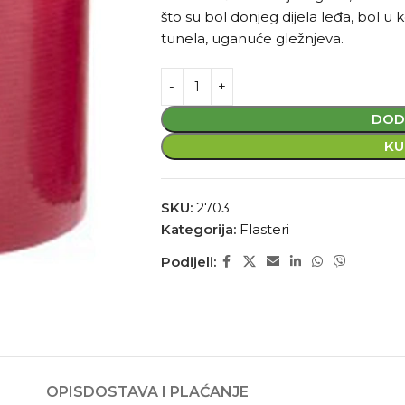
što su bol donjeg dijela leđa, bol u
tunela, uganuće gležnjeva.
DOD
KU
SKU:
2703
Kategorija:
Flasteri
Podijeli:
OPIS
DOSTAVA I PLAĆANJE