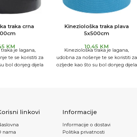
ka traka crna
Kineziološka traka plava
500cm
5x500cm
,45
KM
10,45
KM
traka je lagana,
Kineziološka traka je lagana,
e te se koristiti za
udobna za nošenje te se koristiti za
su bol donjeg dijela
ozljede kao što su bol donjeg dijela
jenu, bol u ramenu,
leđa, bol u koljenu, bol u ramenu,
palnog tunela,
sindrom karpalnog tunela,
 gležnjeva.
uganuće gležnjeva.
Korisni linkovi
Informacije
aslovna
Informacije o dostavi
O nama
Politika privatnosti