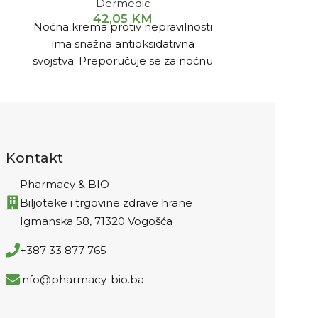
Dermedic
kože, mišić
42,05
KM
Noćna krema protiv nepravilnosti
ima snažna antioksidativna
.
svojstva. Preporučuje se za noćnu
njegu mješovite i masne kože
sklone aknama.
Kontakt
Pharmacy & BIO
Biljoteke i trgovine zdrave hrane
Igmanska 58, 71320 Vogošća
+387 33 877 765
info@pharmacy-bio.ba