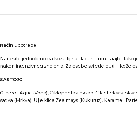
Način upotrebe:
Nanesite jednolično na kožu tijela i lagano umasirajte. Iako
nakon intenzivnog znojenja. Za osobe svijetle puti ili kože
SASTOJCI
Glicerol, Aqua (Voda), Ciklopentasiloksan, Cikloheksasiloksa
sativa (Mrkva), Ulje klica Zea mays (Kukuruz), Karamel, Parfe