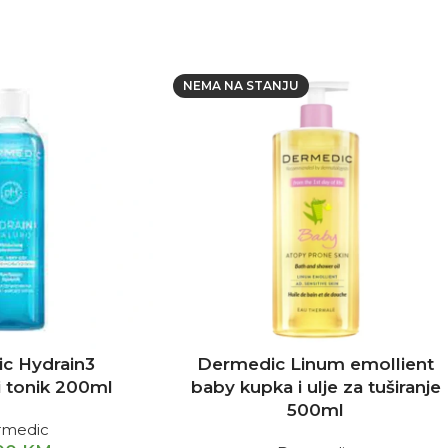
NEMA NA STANJU
c Hydrain3
Dermedic Linum emollient
i tonik 200ml
baby kupka i ulje za tuširanje
500ml
rmedic