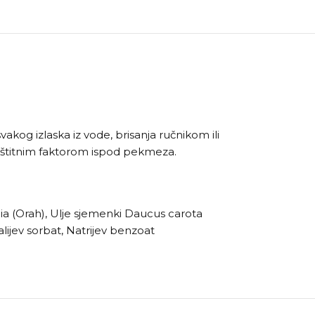
kog izlaska iz vode, brisanja ručnikom ili
 zaštitnim faktorom ispod pekmeza.
egia (Orah), Ulje sjemenki Daucus carota
alijev sorbat, Natrijev benzoat