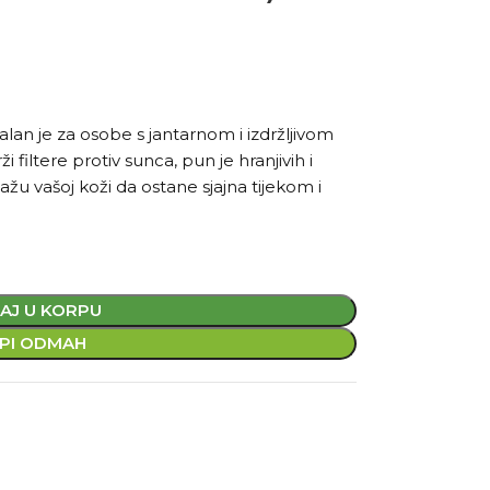
an je za osobe s jantarnom i izdržljivom
 filtere protiv sunca, pun je hranjivih i
u vašoj koži da ostane sjajna tijekom i
AJ U KORPU
PI ODMAH