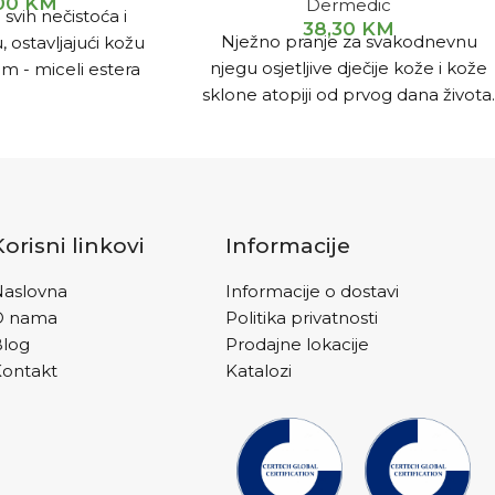
,00
KM
Dermedic
 svih nečistoća i
38,30
KM
Nježno pranje za svakodnevnu
 ostavljajući kožu
njegu osjetljive dječije kože i kože
om - miceli estera
sklone atopiji od prvog dana života
privlače nečistoće,
Za intenzivno vlaženje hronično
 trljanjem kože sa
suhe kože i kože sklone atopiji kod
znicom.
dojenčadi i djece.
Korisni linkovi
Informacije
aslovna
Informacije o dostavi
O nama
Politika privatnosti
Blog
Prodajne lokacije
ontakt
Katalozi