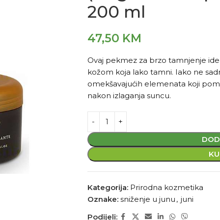
200 ml
47,50
KM
Ovaj pekmez za brzo tamnjenje ideal
kožom koja lako tamni. Iako ne sadrži
omekšavajućih elemenata koji pomaž
nakon izlaganja suncu.
DOD
KU
Kategorija:
Prirodna kozmetika
Oznake:
sniženje u junu
,
juni
Podijeli: