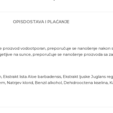
OPIS
DOSTAVA I PLAĆANJE
 je proizvod vodootporan, preporučuje se nanošenje nakon sva
 osjetljive na sunce, preporučuje se nanošenje proizvoda sa
n, Ekstrakt lista Aloe barbadensis, Ekstrakt ljuske Juglans r
m, Natrijev klorid, Benzil alkohol, Dehidrooctena kiselina, K