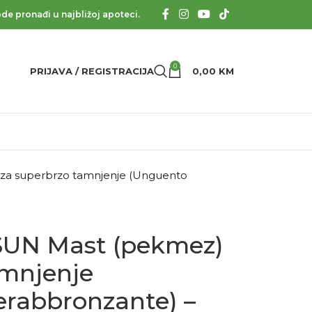
de pronađi u najbližoj apoteci.
0
PRIJAVA / REGISTRACIJA
0,00
KM
a superbrzo tamnjenje (Unguento
UN Mast (pekmez)
amnjenje
rabbronzante) –