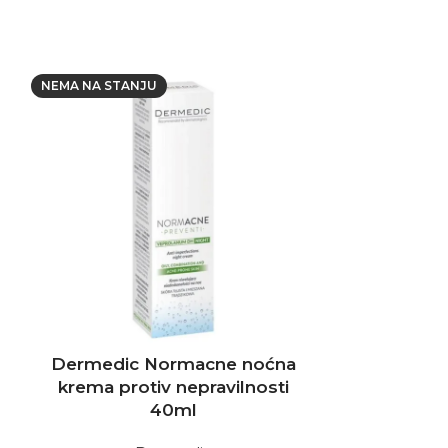
NEMA NA STANJU
Dermedic Normacne noćna
Gavez ge
krema protiv nepravilnosti
40ml
Gavez gel j