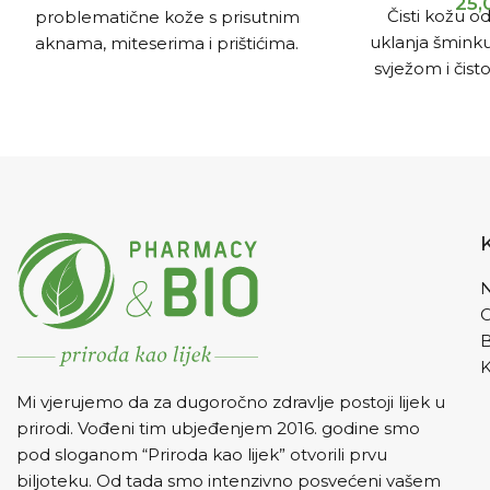
25
Čisti kožu od
problematične kože s prisutnim
uklanja šminku,
aknama, miteserima i prištićima.
svježom i čist
masnih kiselina 
bez potrebe za
bla
N
K
Mi vjerujemo da za dugoročno zdravlje postoji lijek u
prirodi. Vođeni tim ubjeđenjem 2016. godine smo
pod sloganom “Priroda kao lijek” otvorili prvu
biljoteku. Od tada smo intenzivno posvećeni vašem