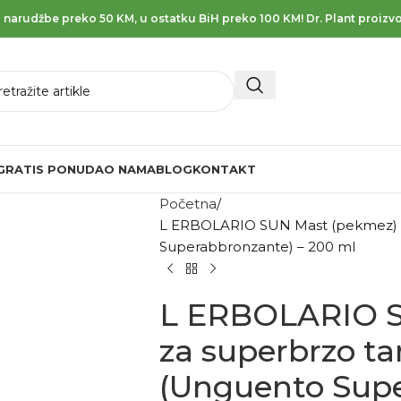
 narudžbe preko 50 KM, u ostatku BiH preko 100 KM! Dr. Plant proizvo
GRATIS PONUDA
O NAMA
BLOG
KONTAKT
Početna
L ERBOLARIO SUN Mast (pekmez) z
Superabbronzante) – 200 ml
L ERBOLARIO S
za superbrzo t
(Unguento Supe