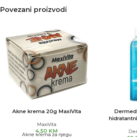
Povezani proizvodi
Akne krema 20g MaxiVita
Dermedi
hidratantn
MaxiVita
4,50
KM
De
Akne krema za njegu