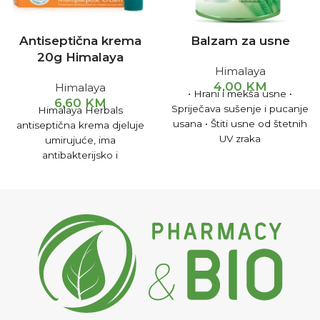
Antiseptična krema
Balzam za usne
20g Himalaya
Himalaya
4,00
KM
Himalaya
• Hrani i mekša usne •
6,60
KM
Spriječava sušenje i pucanje
Himalaya Herbals
usana • Štiti usne od štetnih
antiseptična krema djeluje
UV zraka
umirujuće, ima
antibakterijsko i
antifungicidno djelovanje.
Odlična je u tretmanu
posjekotina, opekotina,
osipa, čireva i gljivičnih
oboljenja kože. Upotreba:
Kremu nanijeti na oboljelo
mjesto 2-3 puta na dan.
Pakovanje: 20 g.