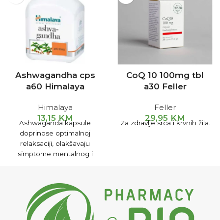
Ashwagandha cps
CoQ 10 100mg tbl
a60 Himalaya
a30 Feller
Himalaya
Feller
13,15
KM
29,95
KM
Ashwaganda kapsule
Za zdravlje srca i krvnih žila.
doprinose optimalnoj
relaksaciji, olakšavaju
simptome mentalnog i
psihičkog stresa.