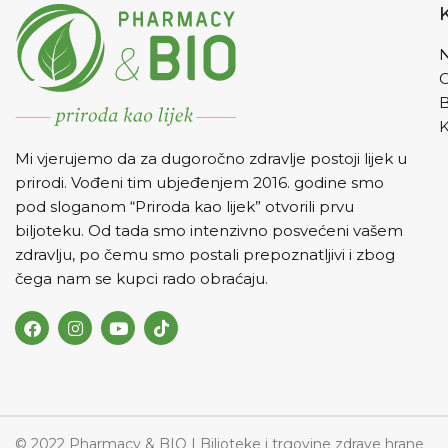
N
K
Mi vjerujemo da za dugoročno zdravlje postoji lijek u
prirodi. Vođeni tim ubjeđenjem 2016. godine smo
pod sloganom “Priroda kao lijek” otvorili prvu
biljoteku. Od tada smo intenzivno posvećeni vašem
zdravlju, po čemu smo postali prepoznatljivi i zbog
čega nam se kupci rado obraćaju.
© 2022 Pharmacy & BIO | Biljoteke i trgovine zdrave hrane