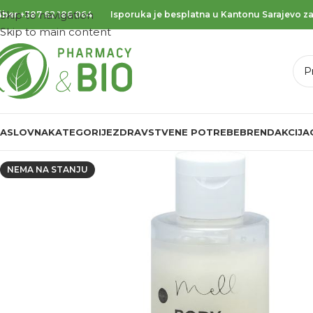
Skip to navigation
iber
+387 62 186 064
Isporuka je besplatna u Kantonu Sarajevo za
Skip to main content
ASLOVNA
KATEGORIJE
ZDRAVSTVENE POTREBE
BREND
AKCIJA
NEMA NA STANJU