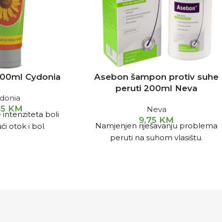
 100ml Cydonia
Asebon šampon protiv suhe
peruti 200ml Neva
donia
55
KM
Neva
intenziteta boli
9,75
KM
Namjenjen riješavanju problema
ći otok i bol.
peruti na suhom vlasištu.