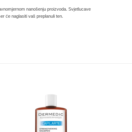
ri ravnomjernom nanošenju proizvoda. Svjetlucave
r će naglasiti vaš preplanuli ten.