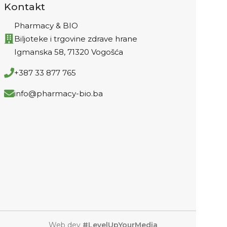
Kontakt
Pharmacy & BIO
Biljoteke i trgovine zdrave hrane
Igmanska 58, 71320 Vogošća
+387 33 877 765
info@pharmacy-bio.ba
Web dev
#LevelUpYourMedia