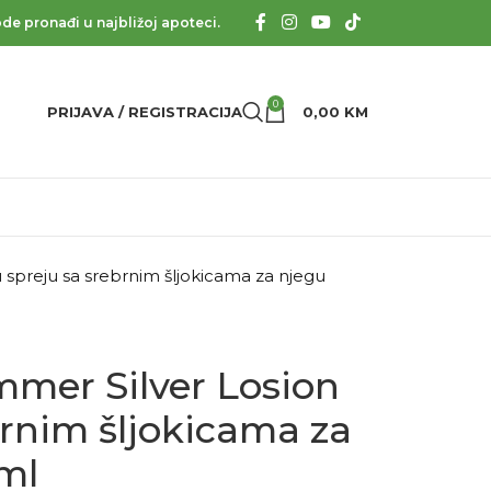
de pronađi u najbližoj apoteci.
0
PRIJAVA / REGISTRACIJA
0,00
KM
 spreju sa srebrnim šljokicama za njegu
mmer Silver Losion
brnim šljokicama za
ml