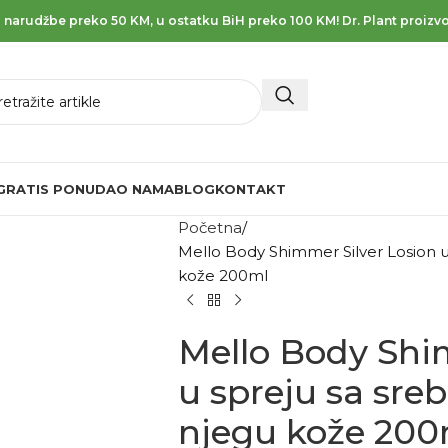
 narudžbe preko 50 KM, u ostatku BiH preko 100 KM! Dr. Plant proizvo
GRATIS PONUDA
O NAMA
BLOG
KONTAKT
Početna
Mello Body Shimmer Silver Losion u
kože 200ml
Mello Body Shi
u spreju sa sre
njegu kože 200