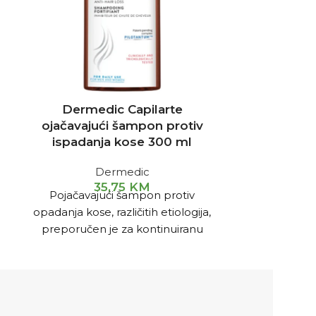
Dermedic Capilarte
Derme
ojačavajući šampon protiv
hidratan
ispadanja kose 300 ml
2
Dermedic
Čisti kožu
35,75
KM
Pojačavajući šampon protiv
uklanja šmin
opadanja kose, različitih etiologija,
svježom i č
preporučen je za kontinuiranu
masnih kiseli
svakodnevnu upotrebu za osobe
bez potrebe 
sa genetski slabom, tankom ili
b
kosom sklonom opadanju.