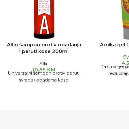
Allin šampon protiv opadanja
Arnika gel
i peruti kose 200ml
Cy
4,
Allin
Za smanjenje 
10,85
KM
Univerzalni šampon protiv peruti,
reduciraju
svraba i opadanja kose.