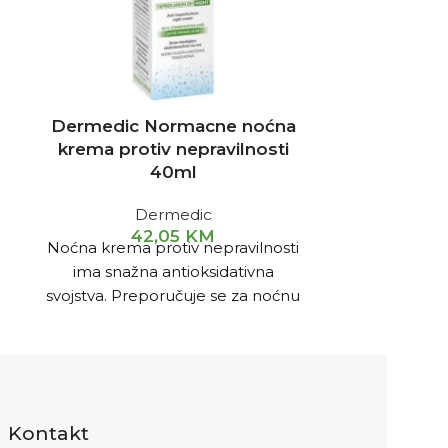
Dermedic Normacne noćna
Derm
krema protiv nepravilnosti
Koncentri
40ml
bora o
Dermedic
42,05
KM
Noćna krema protiv nepravilnosti
Za noćnu nje
ima snažna antioksidativna
očiju s vidlji
svojstva. Preporučuje se za noćnu
sklonost
njegu mješovite i masne kože
kolutov
sklone aknama.
Kontakt