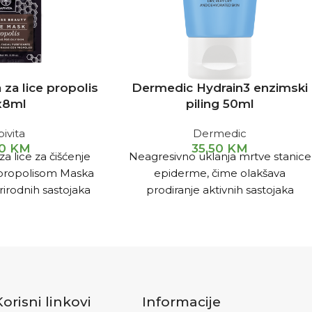
 za lice propolis
Dermedic Hydrain3 enzimski
x8ml
piling 50ml
ivita
Dermedic
10
KM
35,50
KM
a lice za čišćenje
Neagresivno uklanja mrtve stanice
propolisom Maska
epiderme, čime olakšava
rirodnih sastojaka
prodiranje aktivnih sastojaka
a masnoj koži.
dermokozmetike i osigurava
dubinsku hidrataciju kože.
Korisni linkovi
Informacije