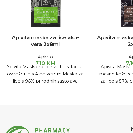
Apivita maska za lice aloe
Apivita maska
vera 2x8ml
2
Apivita
Ap
7,10
KM
7,
Apivita Maska za lice za hidrataciju i
Apivita Maska z
osvježenje s Aloe verom Maska za
masne kože s 
lice s 96% prirodnih sastojaka
za lice s 87% p
pomoću aloe i hijaluronske kiseline
namijenjen
hidratizira kožu i daje licu
osvježenje.