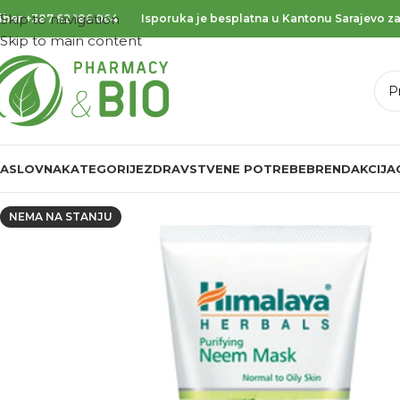
Skip to navigation
iber
+387 62 186 064
Isporuka je besplatna u Kantonu Sarajevo za
Skip to main content
ASLOVNA
KATEGORIJE
ZDRAVSTVENE POTREBE
BREND
AKCIJA
NEMA NA STANJU