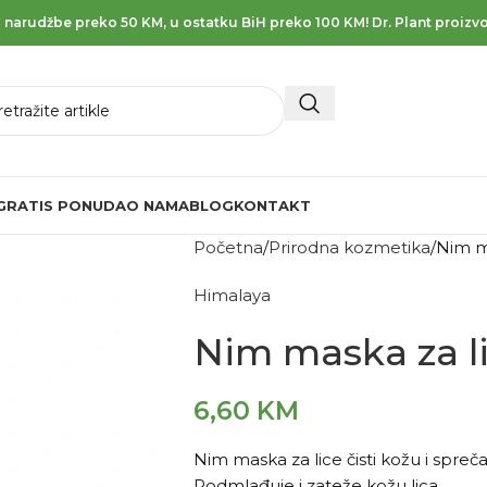
 narudžbe preko 50 KM, u ostatku BiH preko 100 KM! Dr. Plant proizvo
GRATIS PONUDA
O NAMA
BLOG
KONTAKT
Početna
Prirodna kozmetika
Nim m
Himalaya
Nim maska za l
6,60
KM
Nim maska za lice čisti kožu i spreč
Podmlađuje i zateže kožu lica.