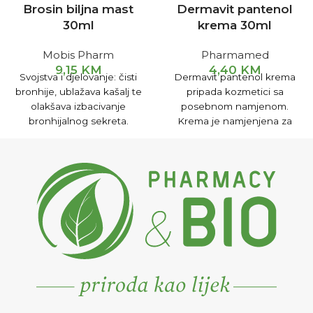
Brosin biljna mast
Dermavit pantenol
30ml
krema 30ml
Mobis Pharm
Pharmamed
9,15
KM
4,40
KM
Svojstva i djelovanje: čisti
Dermavit pantenol krema
bronhije, ublažava kašalj te
pripada kozmetici sa
olakšava izbacivanje
posebnom namjenom.
bronhijalnog sekreta.
Krema je namjenjena za
Smiruje upale sinusa te
njegu te obnavljanja
pomaže izlučivanju sadržaja
površinskih dijelova kože,
stvorenog u šupljinama.
zarastanju ranica i
ublažavanju manjih ožiljaka.