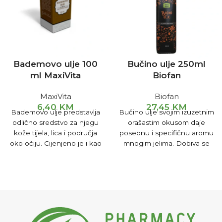
Bademovo ulje 100
Bučino ulje 250ml
ml MaxiVita
Biofan
MaxiVita
Biofan
6,40
KM
27,45
KM
Bademovo ulje predstavlja
Bučino ulje svojim izuzetnim
odlično sredstvo za njegu
orašastim okusom daje
kože tijela, lica i područja
posebnu i specifičnu aromu
oko očiju. Cijenjeno je i kao
mnogim jelima. Dobiva se
odličan saveznik kada se
od sjemenki, odnosno
radi o zdravlju srca.
koštica ploda buče.