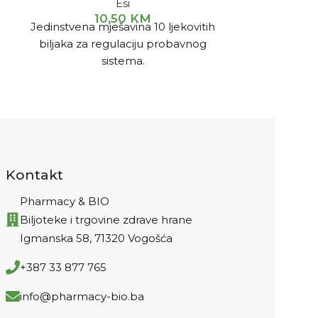
Esi
10,50
KM
Jedinstvena mješavina 10 ljekovitih
Dodatak pre
biljaka za regulaciju probavnog
očuvanje 
sistema.
pokretljivos
Kontakt
Pharmacy & BIO
Biljoteke i trgovine zdrave hrane
Igmanska 58, 71320 Vogošća
+387 33 877 765
info@pharmacy-bio.ba