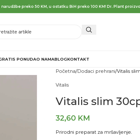
 narudžbe preko 50 KM, u ostatku BiH preko 100 KM! Dr. Plant proizvo
GRATIS PONUDA
O NAMA
BLOG
KONTAKT
Početna
Dodaci prehrani
Vitalis sl
Vitalis
Vitalis slim 30c
32,60
KM
Prirodni preparat za mršavljenje.