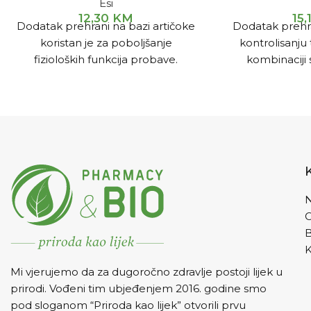
Esi
12,30
KM
15,
Dodatak prehrani na bazi artičoke
Dodatak prehran
koristan je za poboljšanje
kontrolisanju 
fizioloških funkcija probave.
kombinaciji
Artičoka pospješuje rad jetre,
niskokalorič
pomaže čišćenju krvi, sprečava
određeni nivo f
formiranje žučnog kamenca i
smanjuje koncentraciju holesterola
u krvi.
N
K
Mi vjerujemo da za dugoročno zdravlje postoji lijek u
prirodi. Vođeni tim ubjeđenjem 2016. godine smo
pod sloganom “Priroda kao lijek” otvorili prvu