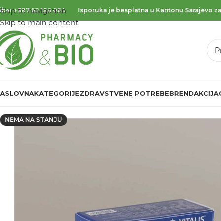
Skip to navigation
iber
+387 62 186 064
Isporuka je besplatna u Kantonu Sarajevo za
Skip to main content
ASLOVNA
KATEGORIJE
ZDRAVSTVENE POTREBE
BREND
AKCIJA
NEMA NA STANJU