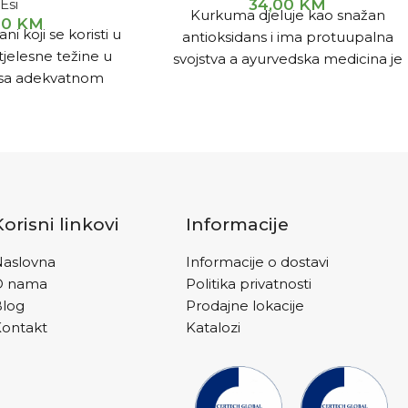
Esi
34,00
KM
Kurkuma djeluje kao snažan
10
KM
i koji se koristi u
antioksidans i ima protuupalna
tjelesne težine u
svojstva a ayurvedska medicina je
 sa adekvatnom
smatra izuzetno ljekovitom
nom dijetom, uz
biljkom.
izičke aktivnosti.
Korisni linkovi
Informacije
aslovna
Informacije o dostavi
O nama
Politika privatnosti
Blog
Prodajne lokacije
ontakt
Katalozi