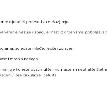
eren dijetetski proizvod za mršavljenje.
 varenje, vezuje i izbacuje masti iz organizma, poboljšava ci
lograma, izgledate mlađe, ljepše i zdravije.
ase i masnih naslaga.
, smanjuje holesterol, stimuliše imuni sistem i neutrališe šte
čenju loše cirkulacije i celulita.