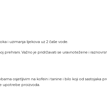
obroka i uzimanja lijekova uz 2 čaše vode.
 prehrani. Važno je pridržavati se uravnotežene i raznovrsn
ama osjetljivim na kofein i tanine i bilo koji od sastojaka pr
je upotrebe proizvoda.