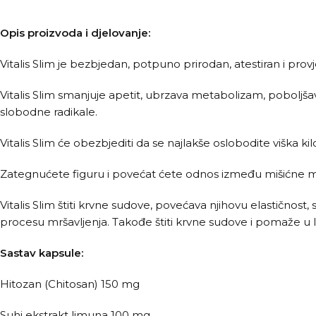
Opis proizvoda i djelovanje:
Vitalis Slim je bezbjedan, potpuno prirodan, atestiran i provj
Vitalis Slim smanjuje apetit, ubrzava metabolizam, poboljšava
slobodne radikale.
Vitalis Slim će obezbjediti da se najlakše oslobodite viška ki
Zategnućete figuru i povećat ćete odnos između mišićne m
Vitalis Slim štiti krvne sudove, povećava njihovu elastičnost
procesu mršavljenja. Takođe štiti krvne sudove i pomaže u lije
Sastav kapsule:
Hitozan (Chitosan) 150 mg
Suhi ekstrakt limuna 100 mg