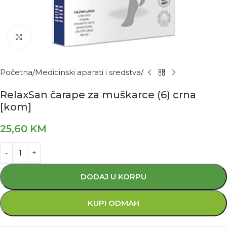
Kliknite za povećanje
Početna
Medicinski aparati i sredstva
RelaxSan čarape za muškarce (6) crna
[kom]
25,60
KM
DODAJ U KORPU
KUPI ODMAH