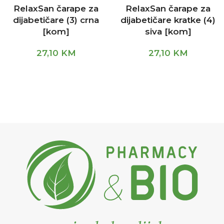
RelaxSan čarape za
RelaxSan čarape za
dijabetičare (3) crna
dijabetičare kratke (4)
[kom]
siva [kom]
27,10
KM
27,10
KM