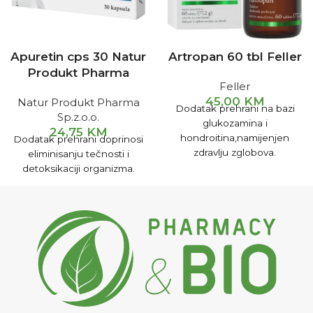
Apuretin cps 30 Natur
Artropan 60 tbl Feller
Produkt Pharma
Feller
45,00
KM
Natur Produkt Pharma
Dodatak prehrani na bazi
Sp.z.o.o.
glukozamina i
24,75
KM
hondroitina,namijenjen
Dodatak prehrani doprinosi
zdravlju zglobova.
eliminisanju tečnosti i
detoksikaciji organizma.