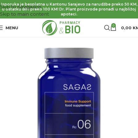
Isporuka je besplatna u Kantonu Sarajevo za narudžbe preko 50 KM,
Skip to navigation
u ostatku BiH preko 100 KM! Dr. Plant proizvode pronađi u najbližoj
Skip to main content
apoteci.
0
MENU
0,00
K