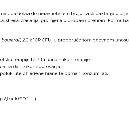
znači da dolazi do neravnoteže u broju i vrsti bakterija u c
ka, stresa, zračenja, promjena u probavi i prehrani. Formulir
boulardii, 2
,0 x 10
CFU, u preporučenom dnevnom unosu
10
tsku terapiju te 7-14 dana nakon terapije
psule na dan tokom putovanja
e / polukrute ohlađene hrane te odmah konzumirati.
(2,0 x 10
*CFU)
10