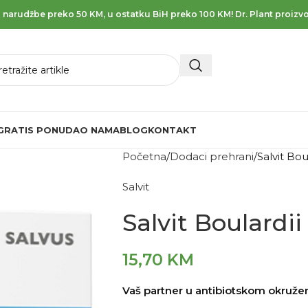
 narudžbe preko 50 KM, u ostatku BiH preko 100 KM! Dr. Plant proizvo
GRATIS PONUDA
O NAMA
BLOG
KONTAKT
Početna
Dodaci prehrani
Salvit Bou
Salvit
Salvit Boulardii
15,70
KM
Vaš partner u antibiotskom okružen