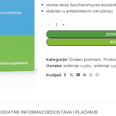
visoka doza
Saccharomyces boulardi
stabilan u antibiotskom okruženju
DOD
KU
Kategorije:
Dodaci prehrani
,
Probio
Oznake:
sniženje u julu
,
sniženje u 
Podijeli:
DODATNE INFORMACIJE
DOSTAVA I PLAĆANJE