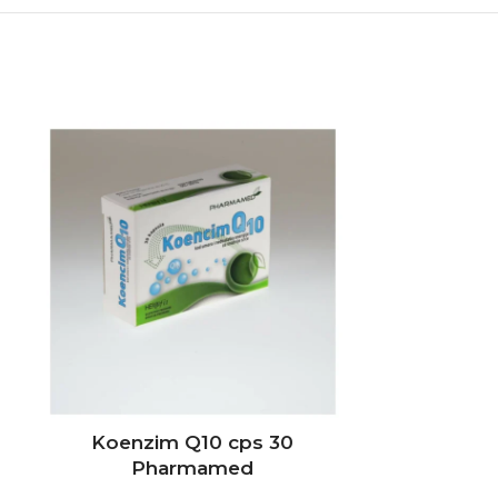
Koenzim Q10 cps 30
Kolage
Pharmamed
Do