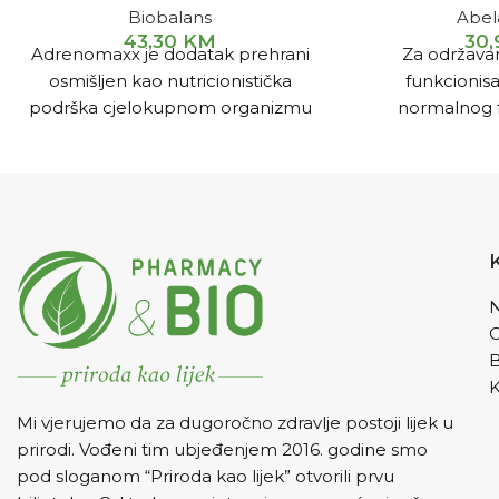
Biobalans
Abe
43,30
KM
30
Adrenomaxx je dodatak prehrani
Za održava
osmišljen kao nutricionistička
funkcionisa
podrška cjelokupnom organizmu
normalnog f
u stanjima koja mogu iscrpljujuće i
očuvanja elastič
stresno djelovati na organizam ili
i kod bolnih 
nakon njih.
zglobova, uko
oštećenja
N
K
Mi vjerujemo da za dugoročno zdravlje postoji lijek u
prirodi. Vođeni tim ubjeđenjem 2016. godine smo
pod sloganom “Priroda kao lijek” otvorili prvu