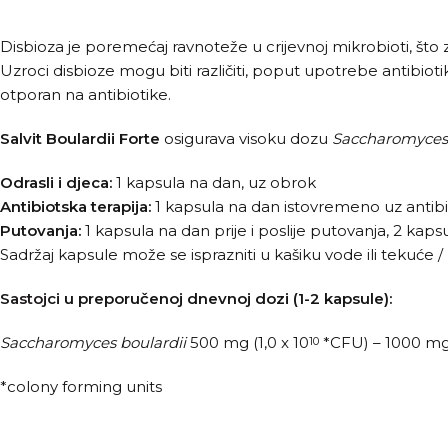
Disbioza je poremećaj ravnoteže u crijevnoj mikrobioti, što 
Uzroci disbioze mogu biti različiti, poput upotrebe antibioti
otporan na antibiotike.
Salvit Boulardii Forte
osigurava visoku dozu
Saccharomyces 
Odrasli i djeca:
1 kapsula na dan, uz obrok
Antibiotska terapija:
1 kapsula na dan istovremeno uz antibio
Putovanja:
1 kapsula na dan prije i poslije putovanja, 2 ka
Sadržaj kapsule može se isprazniti u kašiku vode ili tekuć
Sastojci
u preporučenoj dnevnoj dozi (1-2 kapsule):
Saccharomyces boulardii
500 mg (1,0 x 10
*CFU) – 1000 mg 
10
*colony forming units