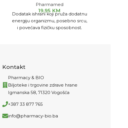
Pharmamed
D
19,95
KM
1
Dodatak ishrani koji pruža dodatnu
Kolagen
energiju organizmu, posebno srcu,
najznačajn
i povećava fizičku sposobnost.
organizmu. On
Poboljšava rad imunološkog
i potporno
sistema.
njihova sv
vlaknasti 
hrsk
Kontakt
Pharmacy & BIO
Biljoteke i trgovine zdrave hrane
Igmanska 58, 71320 Vogošća
+387 33 877 765
info@pharmacy-bio.ba