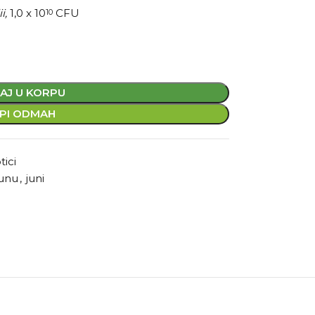
i,
1,0 x 10
CFU
10
AJ U KORPU
PI ODMAH
tici
junu
,
juni