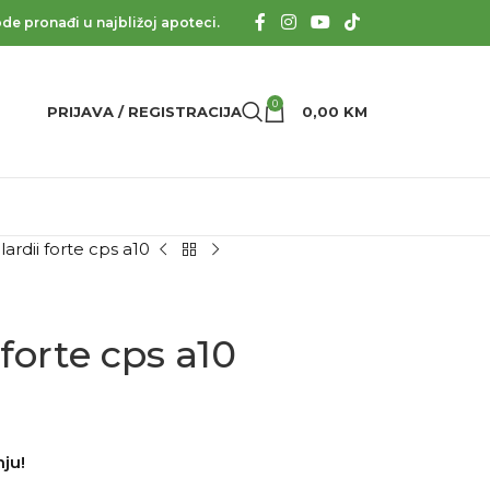
de pronađi u najbližoj apoteci.
0
PRIJAVA / REGISTRACIJA
0,00
KM
lardii forte cps a10
 forte cps a10
ju!