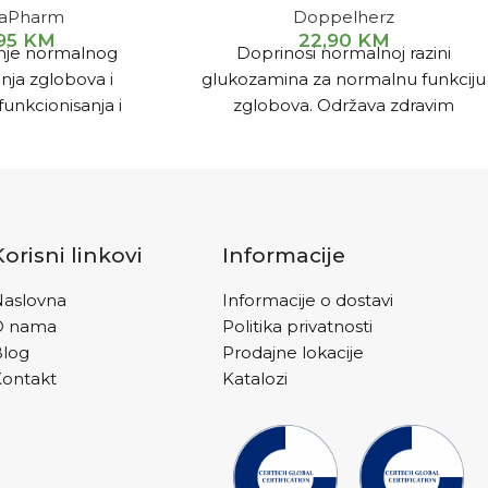
laPharm
Doppelherz
,95
KM
22,90
KM
nje normalnog
Doprinosi normalnoj razini
nja zglobova i
glukozamina za normalnu funkciju
unkcionisanja i
zglobova. Održava zdravim
nosti hrskavica, kao
hrskavice, i tkiva koja pružaju
i upalnih stanja
potporu kostima. Smanjenja
čenosti zglobova,
simptoma osteoartritisa i
 hraskavice.
smanjenja boli.
Korisni linkovi
Informacije
aslovna
Informacije o dostavi
O nama
Politika privatnosti
Blog
Prodajne lokacije
ontakt
Katalozi