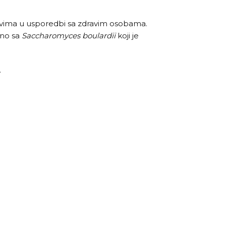
rijevima u usporedbi sa zdravim osobama.
ano sa
Saccharomyces boulardii
koji je
.